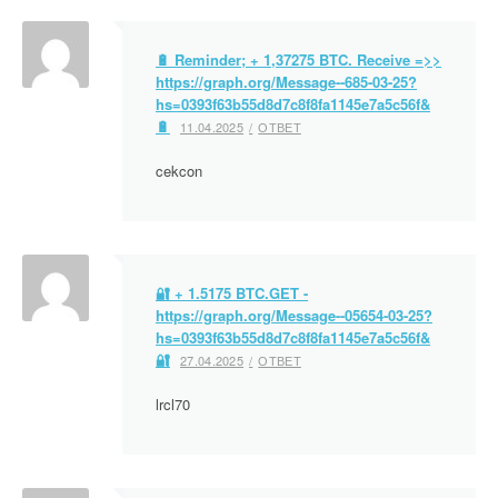
🔋 Reminder; + 1,37275 BTC. Receive =>>
https://graph.org/Message--685-03-25?
hs=0393f63b55d8d7c8f8fa1145e7a5c56f&
🔋
11.04.2025
ОТВЕТ
cekcon
🔐 + 1.5175 BTC.GET -
https://graph.org/Message--05654-03-25?
hs=0393f63b55d8d7c8f8fa1145e7a5c56f&
🔐
27.04.2025
ОТВЕТ
lrcl70