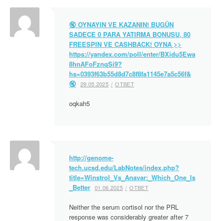
🔇 OYNAYIN VE KAZANIN! BUGÜN
SADECE 0 PARA YATIRMA BONUSU, 80
FREESPIN VE CASHBACK! OYNA >>
https://yandex.com/poll/enter/BXidu5Ewa
8hnAFoFznqSi9?
hs=0393f63b55d8d7c8f8fa1145e7a5c56f&
🔇
29.05.2025
ОТВЕТ
oqkah5
http://genome-
tech.ucsd.edu/LabNotes/index.php?
title=Winstrol_Vs_Anavar:_Which_One_Is
_Better
01.06.2025
ОТВЕТ
Neither the serum cortisol nor the PRL
response was considerably greater after 7