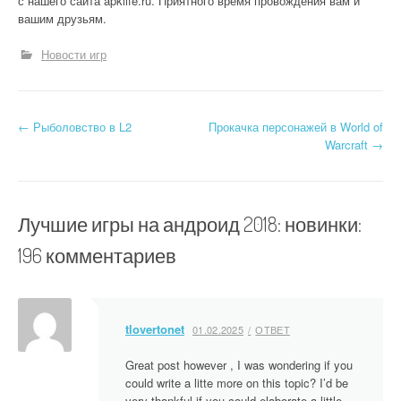
с нашего сайта apklife.ru. Приятного время провождения вам и
вашим друзьям.
Новости игр
Н
←
Рыболовство в L2
Прокачка персонажей в World of
Warcraft
→
а
в
Лучшие игры на андроид 2018: новинки
:
и
196 комментариев
г
а
ц
tlovertonet
01.02.2025
ОТВЕТ
и
Great post however , I was wondering if you
я
could write a litte more on this topic? I’d be
very thankful if you could elaborate a little