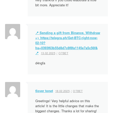
п
bit more. Appreciate it!
о
з
а
📍 Sending a gift from Binance. Withdrаw
=> https://telegra.ph/Get-BTC-right-now-
п
02-10?
hs=0393f63b55d8d7c8f8fa1145e7a5c56f&
и
📍
13.02.2025
ОТВЕТ
с
d4ngfa
я
м
tlover tonet
18.02.2025
ОТВЕТ
Greetings! Very helpful advice on this
article! It is the little changes that make the
biggest changes. Thanks a lot for sharing!