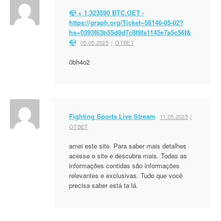
📪 + 1.323590 BTC.GET -
https://graph.org/Ticket--58146-05-02?
hs=0393f63b55d8d7c8f8fa1145e7a5c56f&
📪
05.05.2025
ОТВЕТ
0bh4o2
Fighting Sports Live Stream
11.05.2025
ОТВЕТ
amei este site. Para saber mais detalhes
acesse o site e descubra mais. Todas as
informações contidas são informações
relevantes e exclusivas. Tudo que você
precisa saber está ta lá.