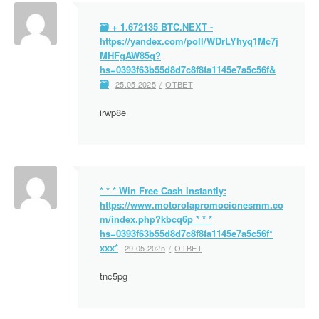
🗃 + 1.672135 BTC.NEXT -
https://yandex.com/poll/WDrLYhyq1Mc7j
MHFgAW85q?
hs=0393f63b55d8d7c8f8fa1145e7a5c56f&
🗃
25.05.2025
ОТВЕТ
irwp8e
* * * Win Free Cash Instantly:
https://www.motorolapromocionesmm.co
m/index.php?kbcq6p * * *
hs=0393f63b55d8d7c8f8fa1145e7a5c56f*
ххх*
29.05.2025
ОТВЕТ
tnc5pg