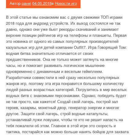
Автор
pavel
04.05.2018
в
Новости игр
В этой статье мы ознакомим вас с двумя свежими ТОП играми
2018 года для андроид устройств. Их выход состоялся не так
давно, однако они уже бьют рекорды скачиваний и занимают
верхние позиции рейтингов игр на телефоны и планшеты. Первая
это новинка от одного из самых популярных производителей
казуальных игр для детей компании Outfit7. Игра Говорящий Том:
водная битва значительно отличается от своих
предшественников. Она не только может затянуть на многие
часы, но и помогает развивать логическое мышление
одновременно с динамичным и веселым геймплеем.
Разработчики совместили в ней сразу несколько популярных
жанров игр, поэтому эта игра понравится большому количеству
людей разных возрастных категорий. Погрузитесь в мир веселых
водных битв с знакомыми персонажами. Однако, победить будет
не так просто, как кажется! Создай свой лагерь, построй зал
героев, казармы, монетный двор, генератор энергии и многое
другое. Защити свой лагерь, строй водные катапульты,
устанавливай лужи ловушки, чтобы те кто не решит напасть на
тебя пожалели об этом. Главное в этой игре это скорость и
тактика, постарайся как можно больше нанять бойцов для захвата