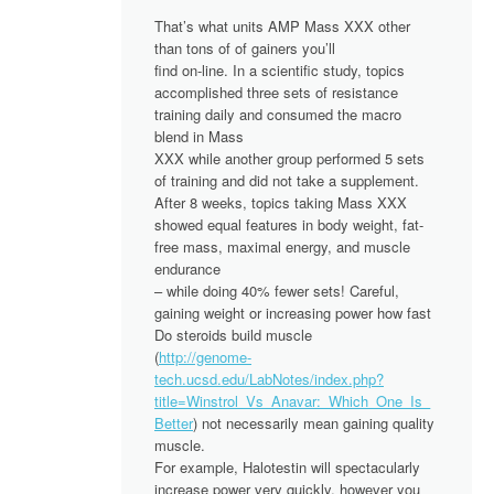
That’s what units AMP Mass XXX other
than tons of of gainers you’ll
find on-line. In a scientific study, topics
accomplished three sets of resistance
training daily and consumed the macro
blend in Mass
XXX while another group performed 5 sets
of training and did not take a supplement.
After 8 weeks, topics taking Mass XXX
showed equal features in body weight, fat-
free mass, maximal energy, and muscle
endurance
– while doing 40% fewer sets! Careful,
gaining weight or increasing power how fast
Do steroids build muscle
(
http://genome-
tech.ucsd.edu/LabNotes/index.php?
title=Winstrol_Vs_Anavar:_Which_One_Is_
Better
) not necessarily mean gaining quality
muscle.
For example, Halotestin will spectacularly
increase power very quickly, however you