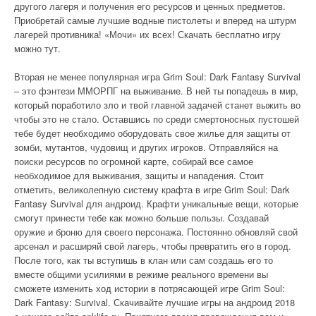
другого лагеря и получения его ресурсов и ценных предметов.
Приобретай самые лучшие водные пистолеты и вперед на штурм
лагерей противника! «Мочи» их всех! Скачать бесплатно игру
можно тут.
Вторая не менее популярная игра Grim Soul: Dark Fantasy Survival
– это фэнтези ММОРПГ на выживание. В ней ты попадешь в мир,
который поработило зло и твой главной задачей станет выжить во
чтобы это не стало. Оставшись по среди смертоносных пустошей
тебе будет необходимо оборудовать свое жилье для защиты от
зомби, мутантов, чудовищ и других игроков. Отправляйся на
поиски ресурсов по огромной карте, собирай все самое
необходимое для выживания, защиты и нападения. Стоит
отметить, великолепную систему крафта в игре Grim Soul: Dark
Fantasy Survival для андроид. Крафти уникальные вещи, которые
смогут принести тебе как можно больше пользы. Создавай
оружие и броню для своего персонажа. Постоянно обновляй свой
арсенал и расширяй свой лагерь, чтобы превратить его в город.
После того, как ты вступишь в клан или сам создашь его то
вместе общими усилиями в режиме реального времени вы
сможете изменить ход истории в потрясающей игре Grim Soul:
Dark Fantasy: Survival. Скачивайте лучшие игры на андроид 2018