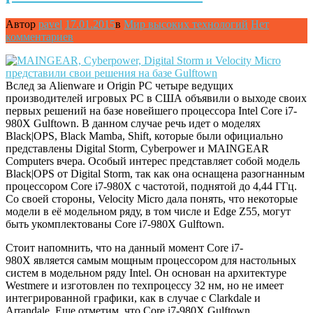
Автор
pavel
17.01.2015
в
Мир высоких технологий
Нет
комментариев
Вслед за Alienware и Origin PC четыре ведущих
производителей игровых PC в США объявили о выходе своих
первых решений на базе новейшего процессора Intel Core i7-
980X Gulftown. В данном случае речь идет о моделях
Black|OPS, Black Mamba, Shift, которые были официально
представлены Digital Storm, Cyberpower и MAINGEAR
Computers вчера. Особый интерес представляет собой модель
Black|OPS от Digital Storm, так как она оснащена разогнанным
процессором Core i7-980X с частотой, поднятой до 4,44 ГГц.
Со своей стороны, Velocity Micro дала понять, что некоторые
модели в её модельном ряду, в том числе и Edge Z55, могут
быть укомплектованы Core i7-980X Gulftown.
Стоит напомнить, что на данный момент Core i7-
980X является самым мощным процессором для настольных
систем в модельном ряду Intel. Он основан на архитектуре
Westmere и изготовлен по техпроцессу 32 нм, но не имеет
интегрированной графики, как в случае с Clarkdale и
Arrandale. Еще отметим, что Core i7-980X Gulftown