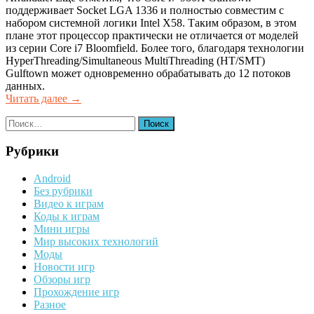
поддерживает Socket LGA 1336 и полностью совместим с
набором системной логики Intel X58. Таким образом, в этом
плане этот процессор практически не отличается от моделей
из серии Core i7 Bloomfield. Более того, благодаря технологии
HyperThreading/Simultaneous MultiThreading (HT/SMT)
Gulftown может одновременно обрабатывать до 12 потоков
данных.
«MAINGEAR,
Читать далее
→
Cyberpower,
Найти:
Digital
Storm
и
Рубрики
Velocity
Micro
Android
представили
Без рубрики
свои
Видео к играм
решения
Коды к играм
на
Мини игры
базе
Мир высоких технологий
Gulftown»
Моды
Новости игр
Обзоры игр
Прохождение игр
Разное