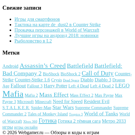
Свежие записи
Игры для смартфонов
Тактика на карте de_dust2 в Counter Strike
Прокачка персонажей в World of Warcraft
Лучшие игры на андроид 2018: новинки
Рыболовство в L2
Метки
Assassin’s Creed
Battlefield
Battlefield:
Android
Call of Duty
Bad Company 2
Counter-
BioShock
BioShock 2
Strike
Counter-Strike 1.6
Diablo
Diablo 3
Crysis
Dragon
Dead Space
Fallout
LEGO
Harry Potter
Age
Fallout 3
Left 4 Dead
Left 4 Dead 2
Mafia
Mass Effect
Mafia 2
Mass Effect 2
Max Payne
Max
Need for Speed
Resident Evil
Payne 3
Microsoft
Minecraft
Star Wars
S.T.A.L.K.E.R.
Spider-Man
Supreme Commander
Supreme
World of Tanks
Commander 2
Tales of Monkey Island
World
Tropico 3
Готика
Готика 2 тёмная сага
Метро 2033
of Warcraft
Xbox 360
игры
игры онлайн
© 2026 Webgamer.ru — Обзоры и коды к играм