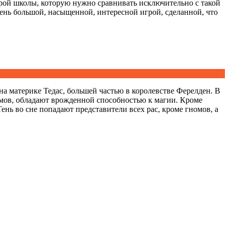
рой школы, которую нужно сравнивать исключительно с такой
ень большой, насыщенной, интересной игрой, сделанной, что
а материке Тедас, большей частью в королевстве Ферелден. В
номов, обладают врожденной способностью к магии. Кроме
ень во сне попадают представители всех рас, кроме гномов, а