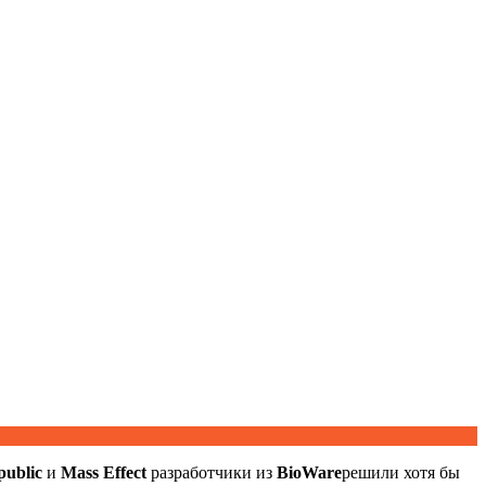
public
и
Mass Effect
разработчики из
BioWare
решили хотя бы