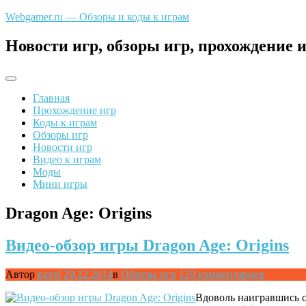
Перейти
Webgamer.ru — Обзоры и коды к играм
к
содержимому
Новости игр, обзоры игр, прохождение и
Главная
Прохождение игр
Коды к играм
Обзоры игр
Новости игр
Видео к играм
Моды
Мини игры
Dragon Age: Origins
Видео-обзор игры Dragon Age: Origins
Автор
pavel
29.12.2014
в
Обзоры игр
129 комментариев
Вдоволь наигравшись 