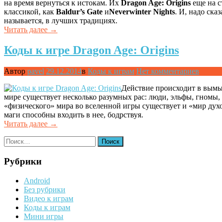
на время вернуться к истокам. Их
Dragon Age: Origins
еще на с
классикой, как
Baldur’s Gate
и
Neverwinter Nights
. И, надо ска
называется, в лучших традициях.
«Видео-
Читать далее
→
обзор
игры
Коды к игре Dragon Age: Origins
Dragon
Age:
Автор
pavel
29.12.2014
в
Коды к играм
Нет комментариев
Origins»
Действие происходит в вымыш
мире существует несколько разумных рас: люди, эльфы, гномы
«физического» мира во вселенной игры существует и «мир духов
маги способны входить в нее, бодрствуя.
«Коды
Читать далее
→
к
Найти:
игре
Dragon
Age:
Рубрики
Origins»
Android
Без рубрики
Видео к играм
Коды к играм
Мини игры