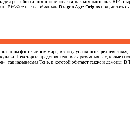
тадии разработки позиционировался, как компьютерная RPG ста
зать, BioWare нас не обманули.
Dragon Age: Origins
получилась оч
ленном фэнтезийном мире, в эпоху условного Средневековья, н
, кунари. Некоторые представители всех разумных рас, кроме г
», так называемая Тень, в которой обитают также и демоны. В Т