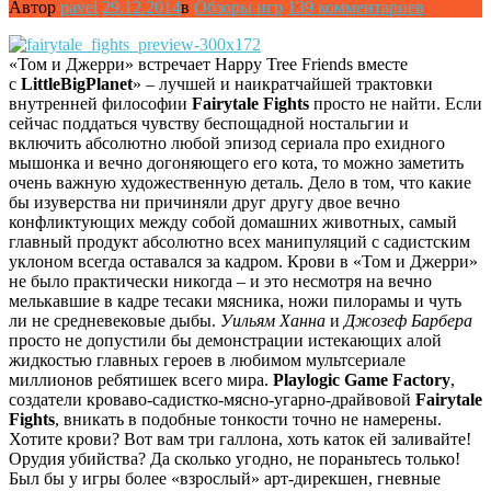
Автор
pavel
29.12.2014
в
Обзоры игр
139 комментариев
«Том и Джерри» встречает Happy Tree Friends вместе
с
LittleBigPlanet
» – лучшей и наикратчайшей трактовки
внутренней философии
Fairytale Fights
просто не найти. Если
сейчас поддаться чувству беспощадной ностальгии и
включить абсолютно любой эпизод сериала про ехидного
мышонка и вечно догоняющего его кота, то можно заметить
очень важную художественную деталь. Дело в том, что какие
бы изуверства ни причиняли друг другу двое вечно
конфликтующих между собой домашних животных, самый
главный продукт абсолютно всех манипуляций с садистским
уклоном всегда оставался за кадром. Крови в «Том и Джерри»
не было практически никогда – и это несмотря на вечно
мелькавшие в кадре тесаки мясника, ножи пилорамы и чуть
ли не средневековые дыбы.
Уильям Ханна
и
Джозеф Барбера
просто не допустили бы демонстрации истекающих алой
жидкостью главных героев в любимом мультсериале
миллионов ребятишек всего мира.
Playlogic Game Factory
,
создатели кроваво-садистко-мясно-угарно-драйвовой
Fairytale
Fights
, вникать в подобные тонкости точно не намерены.
Хотите крови? Вот вам три галлона, хоть каток ей заливайте!
Орудия убийства? Да сколько угодно, не пораньтесь только!
Был бы у игры более «взрослый» арт-дирекшен, гневные