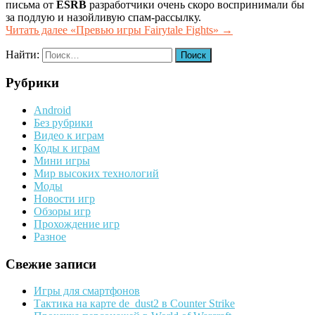
письма от
ESRB
разработчики очень скоро воспринимали бы
за подлую и назойливую спам-рассылку.
Читать далее
«Превью игры Fairytale Fights»
→
Найти:
Рубрики
Android
Без рубрики
Видео к играм
Коды к играм
Мини игры
Мир высоких технологий
Моды
Новости игр
Обзоры игр
Прохождение игр
Разное
Свежие записи
Игры для смартфонов
Тактика на карте de_dust2 в Counter Strike