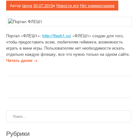
Автор
tanya
30.07.2015
в
Новости игр
Нет комментариев
Портал «ФЛЕШ1»:
http://flash1.ru/
«ФЛЕШ1» создан для того,
чтобы предоставить всем, любителям гейминга, возможность
играть в мини игры. Пользователям нет необходимости искать
отдельно каждую флешку, все что нужно только на одном сайте.
«
Читать далее
→
П
о
р
т
а
л
Ф
Л
Найти:
Е
Ш
1
Рубрики
»