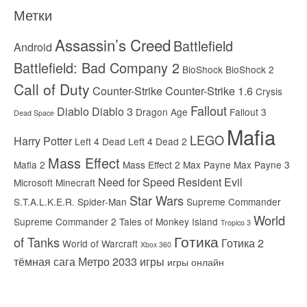
Метки
Assassin’s Creed
Battlefield
Android
Battlefield: Bad Company 2
BioShock
BioShock 2
Call of Duty
Counter-Strike
Counter-Strike 1.6
Crysis
Fallout
Diablo
Diablo 3
Dragon Age
Fallout 3
Dead Space
Mafia
LEGO
Harry Potter
Left 4 Dead
Left 4 Dead 2
Mass Effect
Mafia 2
Mass Effect 2
Max Payne
Max Payne 3
Need for Speed
Resident Evil
Microsoft
Minecraft
Star Wars
S.T.A.L.K.E.R.
Spider-Man
Supreme Commander
World
Supreme Commander 2
Tales of Monkey Island
Tropico 3
Готика
of Tanks
Готика 2
World of Warcraft
Xbox 360
тёмная сага
Метро 2033
игры
игры онлайн