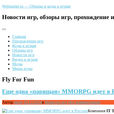
Перейти
Webgamer.ru — Обзоры и коды к играм
к
содержимому
Новости игр, обзоры игр, прохождение и
Главная
Прохождение игр
Коды к играм
Обзоры игр
Новости игр
Видео к играм
Моды
Мини игры
Fly For Fun
Еще одна «парящая» MMORPG идет в 
Автор
pavel
29.12.2014
в
Новости игр
Нет комментариев
Компания
IT T