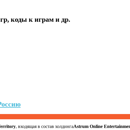
гр, коды к играм и др.
Россию
erritory
, входящая в состав холдинга
Astrum Online Entertainme