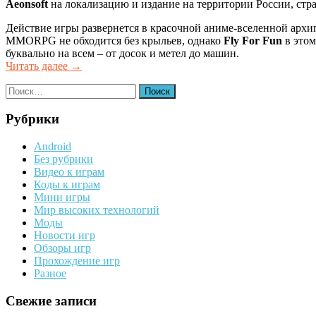
Aeonsoft
на локализацию и издание на территории России, с
Действие игры развернется в красочной аниме-вселенной архип
MMORPG не обходится без крыльев, однако
Fly For Fun
в этом
буквально на всем – от досок и метел до машин.
«Еще
Читать далее
→
одна
Найти:
«парящая»
MMORPG
идет
Рубрики
в
Россию»
Android
Без рубрики
Видео к играм
Коды к играм
Мини игры
Мир высоких технологий
Моды
Новости игр
Обзоры игр
Прохождение игр
Разное
Свежие записи