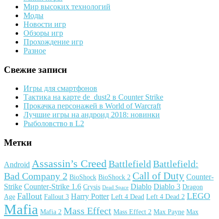
Мир высоких технологий
Моды
Новости игр
Обзоры игр
Прохождение игр
Разное
Свежие записи
Игры для смартфонов
Тактика на карте de_dust2 в Counter Strike
Прокачка персонажей в World of Warcraft
Лучшие игры на андроид 2018: новинки
Рыболовство в L2
Метки
Assassin’s Creed
Battlefield
Battlefield:
Android
Call of Duty
Bad Company 2
Counter-
BioShock
BioShock 2
Strike
Counter-Strike 1.6
Diablo
Diablo 3
Crysis
Dragon
Dead Space
Fallout
LEGO
Harry Potter
Age
Fallout 3
Left 4 Dead
Left 4 Dead 2
Mafia
Mass Effect
Mafia 2
Mass Effect 2
Max Payne
Max