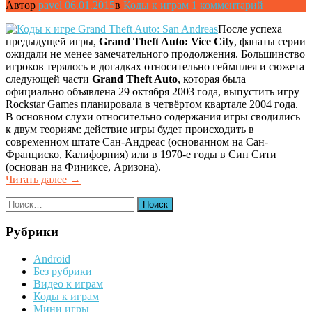
Автор
pavel
06.01.2015
в
Коды к играм
1 комментарий
После успеха
предыдущей игры,
Grand Theft Auto: Vice City
, фанаты серии
ожидали не менее замечательного продолжения. Большинство
игроков терялось в догадках относительно геймплея и сюжета
следующей части
Grand Theft Auto
, которая была
официально объявлена 29 октября 2003 года, выпустить игру
Rockstar Games планировала в четвёртом квартале 2004 года.
В основном слухи относительно содержания игры сводились
к двум теориям: действие игры будет происходить в
современном штате Сан-Андреас (основанном на Сан-
Франциско, Калифорния) или в 1970-е годы в Син Сити
(основан на Финиксе, Аризона).
Читать далее
«Коды
→
к
Найти:
игре
Grand
Theft
Рубрики
Auto:
San
Android
Andreas»
Без рубрики
Видео к играм
Коды к играм
Мини игры