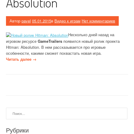
Absolution
Автор
pavel
05.01.2015
в
Видео к играм
Нет комментариев
Несколько дней назад на
игровом ресурсе
GameTrailers
появился новый ролик проекта
Hitman: Absolution. В нем рассказывается про игровые
особенности, какими сможет похвастать новая игра.
«
Читать далее
→
Н
о
в
ы
й
р
о
л
Найти:
и
к
H
Рубрики
i