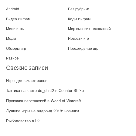
t
m
Android
Без рубрики
a
Видео к играм
Коды к играм
n
:
Мини игры
Мир высоких технологий
A
Моды
Новости игр
b
s
Обзоры игр
Прохождение игр
o
l
Разное
u
Свежие записи
t
i
Игры для смартфонов
o
n
Тактика на карте de_dust2 в Counter Strike
»
Прокачка персонажей в World of Warcraft
Лучшие игры на андроид 2018: новинки
Рыболовство в L2