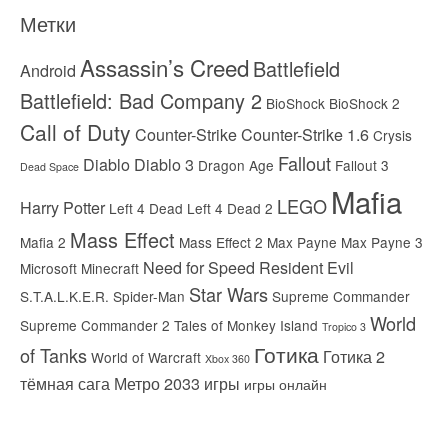
Метки
Assassin’s Creed
Battlefield
Android
Battlefield: Bad Company 2
BioShock
BioShock 2
Call of Duty
Counter-Strike
Counter-Strike 1.6
Crysis
Fallout
Diablo
Diablo 3
Dragon Age
Fallout 3
Dead Space
Mafia
LEGO
Harry Potter
Left 4 Dead
Left 4 Dead 2
Mass Effect
Mafia 2
Mass Effect 2
Max Payne
Max Payne 3
Need for Speed
Resident Evil
Microsoft
Minecraft
Star Wars
S.T.A.L.K.E.R.
Spider-Man
Supreme Commander
World
Supreme Commander 2
Tales of Monkey Island
Tropico 3
Готика
of Tanks
Готика 2
World of Warcraft
Xbox 360
тёмная сага
Метро 2033
игры
игры онлайн