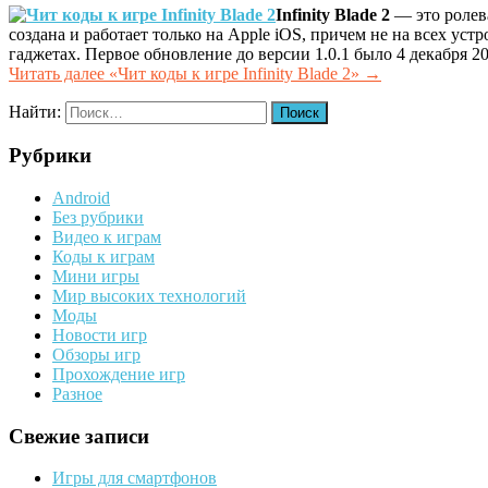
Infinity Blade 2
— это ролев
создана и работает только на Apple iOS, причем не на всех уст
гаджетах. Первое обновление до версии 1.0.1 было 4 декабря 20
Читать далее
«Чит коды к игре Infinity Blade 2»
→
Найти:
Рубрики
Android
Без рубрики
Видео к играм
Коды к играм
Мини игры
Мир высоких технологий
Моды
Новости игр
Обзоры игр
Прохождение игр
Разное
Свежие записи
Игры для смартфонов