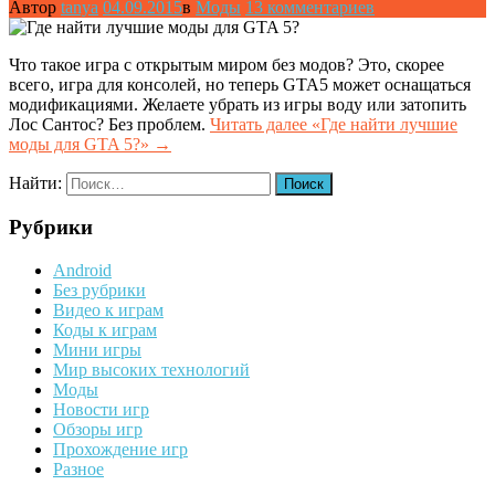
Автор
tanya
04.09.2015
в
Моды
13 комментариев
Что такое игра с открытым миром без модов? Это, скорее
всего, игра для консолей, но теперь GTA5 может оснащаться
модификациями. Желаете убрать из игры воду или затопить
Лос Сантос? Без проблем.
Читать далее
«Где найти лучшие
моды для GTA 5?»
→
Найти:
Рубрики
Android
Без рубрики
Видео к играм
Коды к играм
Мини игры
Мир высоких технологий
Моды
Новости игр
Обзоры игр
Прохождение игр
Разное