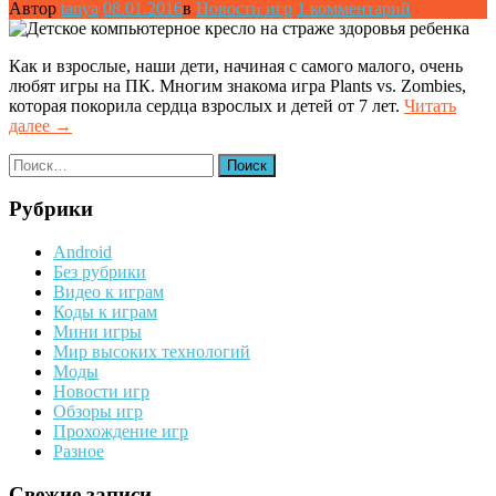
Автор
tanya
08.01.2016
в
Новости игр
1 комментарий
Как и взрослые, наши дети, начиная с самого малого, очень
любят игры на ПК. Многим знакома игра Plants vs. Zombies,
которая покорила сердца взрослых и детей от 7 лет.
Читать
«Детское
далее
→
компьютерное
Найти:
кресло
на
страже
Рубрики
здоровья
ребенка»
Android
Без рубрики
Видео к играм
Коды к играм
Мини игры
Мир высоких технологий
Моды
Новости игр
Обзоры игр
Прохождение игр
Разное
Свежие записи