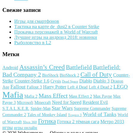
Свежие записи
Игры для смартфонов
Тактика на карте de_dust2 в Counter Strike
Прокачка персонажей в World of Warcraft
Лучшие игры на андроид 2018: новинки
Рыболовство в L2
Метки
Assassin’s Creed
Battlefield
Battlefield:
Android
Call of Duty
Bad Company 2
Counter-
BioShock
BioShock 2
Strike
Counter-Strike 1.6
Diablo
Diablo 3
Crysis
Dragon
Dead Space
Fallout
LEGO
Harry Potter
Age
Fallout 3
Left 4 Dead
Left 4 Dead 2
Mafia
Mass Effect
Mafia 2
Mass Effect 2
Max Payne
Max
Need for Speed
Resident Evil
Payne 3
Microsoft
Minecraft
Star Wars
S.T.A.L.K.E.R.
Spider-Man
Supreme Commander
Supreme
World of Tanks
Commander 2
Tales of Monkey Island
World
Tropico 3
Готика
Готика 2 тёмная сага
Метро 2033
of Warcraft
Xbox 360
игры
игры онлайн
© 2026 Webgamer.ru — Обзоры и коды к играм