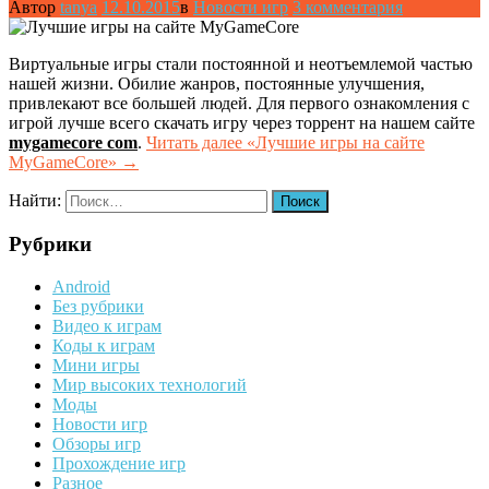
Автор
tanya
12.10.2015
в
Новости игр
3 комментария
Виртуальные игры стали постоянной и неотъемлемой частью
нашей жизни. Обилие жанров, постоянные улучшения,
привлекают все большей людей. Для первого ознакомления с
игрой лучше всего скачать игру через торрент на нашем сайте
mygamecore com
.
Читать далее
«Лучшие игры на сайте
MyGameCore»
→
Найти:
Рубрики
Android
Без рубрики
Видео к играм
Коды к играм
Мини игры
Мир высоких технологий
Моды
Новости игр
Обзоры игр
Прохождение игр
Разное