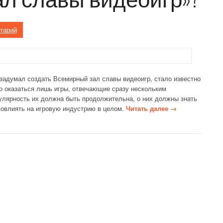
тарий
 задумал создать Всемирный зал славы видеоигр, стало известно
во оказаться лишь игры, отвечающие сразу нескольким
улярность их должна быть продолжительна, о них должны знать
«
повлиять на игровую индустрию в целом.
Читать далее
→
D
O
O
M
,
P
o
n
g
,
M