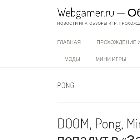
Перейти
Webgamer.ru — О
к
содержимому
НОВОСТИ ИГР, ОБЗОРЫ ИГР, ПРОХОЖДЕ
ГЛАВНАЯ
ПРОХОЖДЕНИЕ 
МОДЫ
МИНИ ИГРЫ
PONG
DOOM, Pong, M
попадут в «З