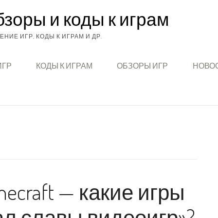
бзоры и коды к играм
НИЕ ИГР, КОДЫ К ИГРАМ И ДР.
ИГР
КОДЫ К ИГРАМ
ОБЗОРЫ ИГР
НОВОС
inecraft — какие игры
ал славы видеоигр»?