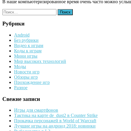
В наше компьютеризированное время очень часто можно услыша
Найти:
Рубрики
Android
Без рубрики
Видео к играм
Коды к играм
Мини игры
Мир высоких технологий
Моды
Новости игр
Обзоры игр
Прохождение игр
Разное
Свежие записи
Игры для смартфонов
Тактика на карте de_dust2 в Counter Strike
Прокачка персонажей в World of Warcraft
Лучшие игры на андроид 2018: новинки