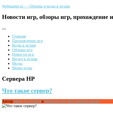
Перейти
Webgamer.ru — Обзоры и коды к играм
к
содержимому
Новости игр, обзоры игр, прохождение и
Главная
Прохождение игр
Коды к играм
Обзоры игр
Новости игр
Видео к играм
Моды
Мини игры
Сервера HP
Что такое сервер?
Автор
tanya
31.10.2015
в
Новости игр
Нет комментариев