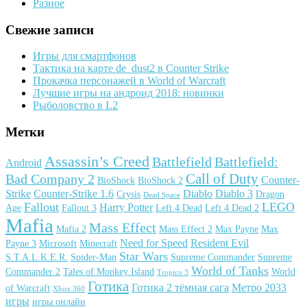
Разное
Свежие записи
Игры для смартфонов
Тактика на карте de_dust2 в Counter Strike
Прокачка персонажей в World of Warcraft
Лучшие игры на андроид 2018: новинки
Рыболовство в L2
Метки
Assassin’s Creed
Battlefield
Battlefield:
Android
Call of Duty
Bad Company 2
Counter-
BioShock
BioShock 2
Strike
Counter-Strike 1.6
Diablo
Diablo 3
Crysis
Dragon
Dead Space
Fallout
LEGO
Harry Potter
Age
Fallout 3
Left 4 Dead
Left 4 Dead 2
Mafia
Mass Effect
Mafia 2
Mass Effect 2
Max Payne
Max
Need for Speed
Resident Evil
Payne 3
Microsoft
Minecraft
Star Wars
S.T.A.L.K.E.R.
Spider-Man
Supreme Commander
Supreme
World of Tanks
Commander 2
Tales of Monkey Island
World
Tropico 3
Готика
Готика 2 тёмная сага
Метро 2033
of Warcraft
Xbox 360
игры
игры онлайн