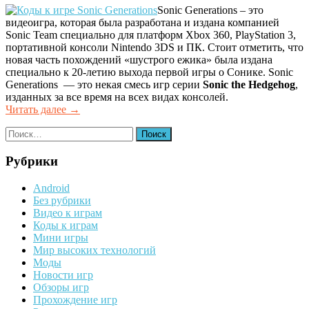
Sonic Generations – это
видеоигра, которая была разработана и издана компанией
Sonic Team специально для платформ Xbox 360, PlayStation 3,
портативной консоли Nintendo 3DS и ПК. Стоит отметить, что
новая часть похождений «шустрого ежика» была издана
специально к 20-летию выхода первой игры о Сонике. Sonic
Generations — это некая смесь игр серии
Sonic the Hedgehog
,
изданных за все время на всех видах консолей.
«Коды
Читать далее
→
к
Найти:
игре
Sonic
Generations»
Рубрики
Android
Без рубрики
Видео к играм
Коды к играм
Мини игры
Мир высоких технологий
Моды
Новости игр
Обзоры игр
Прохождение игр