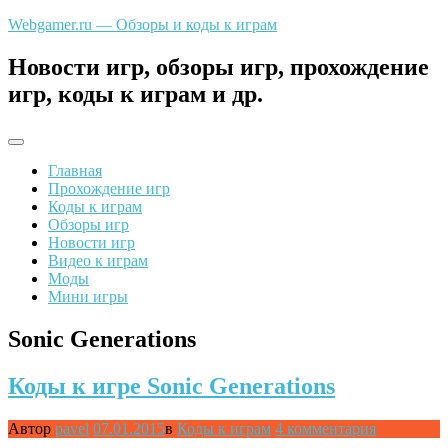
Перейти
Webgamer.ru — Обзоры и коды к играм
к
содержимому
Новости игр, обзоры игр, прохождение
игр, коды к играм и др.
Главная
Прохождение игр
Коды к играм
Обзоры игр
Новости игр
Видео к играм
Моды
Мини игры
Sonic Generations
Коды к игре Sonic Generations
Автор
pavel
07.01.2015
в
Коды к играм
4 комментария