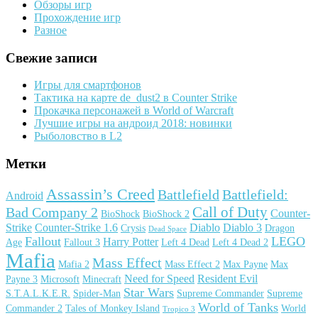
Обзоры игр
Прохождение игр
Разное
Свежие записи
Игры для смартфонов
Тактика на карте de_dust2 в Counter Strike
Прокачка персонажей в World of Warcraft
Лучшие игры на андроид 2018: новинки
Рыболовство в L2
Метки
Assassin’s Creed
Battlefield
Battlefield:
Android
Call of Duty
Bad Company 2
Counter-
BioShock
BioShock 2
Strike
Counter-Strike 1.6
Diablo
Diablo 3
Crysis
Dragon
Dead Space
Fallout
LEGO
Harry Potter
Age
Fallout 3
Left 4 Dead
Left 4 Dead 2
Mafia
Mass Effect
Mafia 2
Mass Effect 2
Max Payne
Max
Need for Speed
Resident Evil
Payne 3
Microsoft
Minecraft
Star Wars
S.T.A.L.K.E.R.
Spider-Man
Supreme Commander
Supreme
World of Tanks
Commander 2
Tales of Monkey Island
World
Tropico 3