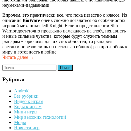
неумехами-падаванами.
Впрочем, это практически все, что пока известно о классе. Из
описания
BioWare
очень сложно догадаться об особенностях
игровой механики Jedi Knight. Если в представлении Sith
Warrior достаточно прозрачно намекалось на злобу, ненависть
и иные сильные чувства, которые будут служить темным
рыцарям «горючим» для их способностей, то рыцарям
светлым повезло лишь на несколько общих фраз про любовь к
миру и готовность к войне.
«Не
Читать далее
→
просто
Найти:
джедаи,
а
рыцари-
Рубрики
джедаи»
Android
Без рубрики
Видео к играм
Коды к играм
Мини игры
Мир высоких технологий
Моды
Новости игр