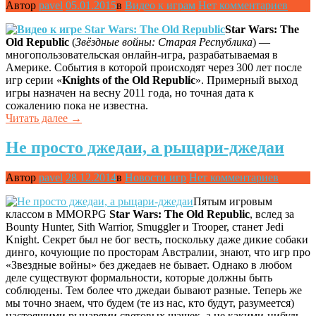
Автор
pavel
05.01.2015
в
Видео к играм
Нет комментариев
Star Wars: The
Old Republic
(
Звёздные войны: Старая Республика
) —
многопользовательская онлайн-игра, разрабатываемая в
Америке. События в которой происходят через 300 лет после
игр серии «
Knights of the Old Republic
». Примерный выход
игры назначен на весну 2011 года, но точная дата к
сожалению пока не известна.
«Видео
Читать далее
→
к
игре
Не просто джедаи, а рыцари-джедаи
Star
Wars:
Автор
pavel
28.12.2014
в
Новости игр
Нет комментариев
The
Old
Пятым игровым
Republic»
классом в MMORPG
Star Wars: The Old Republic
, вслед за
Bounty Hunter, Sith Warrior, Smuggler и Trooper, станет Jedi
Knight. Секрет был не бог весть, поскольку даже дикие собаки
динго, кочующие по просторам Австралии, знают, что игр про
«Звездные войны» без джедаев не бывает. Однако в любом
деле существуют формальности, которые должны быть
соблюдены. Тем более что джедаи бывают разные. Теперь же
мы точно знаем, что будем (те из нас, кто будут, разумеется)
настоящими рыцарями световых шашек, а не какими-нибудь