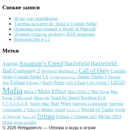
Свежие записи
Игры для смартфонов
Тактика на карте de_dust2 в Counter Strike
Прокачка персонажей в World of Warcraft
Лучшие игры на андроид 2018: новинки
Рыболовство в L2
Метки
Assassin’s Creed
Battlefield
Battlefield:
Android
Call of Duty
Bad Company 2
Counter-
BioShock
BioShock 2
Strike
Counter-Strike 1.6
Diablo
Diablo 3
Crysis
Dragon
Dead Space
Fallout
LEGO
Harry Potter
Age
Fallout 3
Left 4 Dead
Left 4 Dead 2
Mafia
Mass Effect
Mafia 2
Mass Effect 2
Max Payne
Max
Need for Speed
Resident Evil
Payne 3
Microsoft
Minecraft
Star Wars
S.T.A.L.K.E.R.
Spider-Man
Supreme Commander
Supreme
World of Tanks
Commander 2
Tales of Monkey Island
World
Tropico 3
Готика
Готика 2 тёмная сага
Метро 2033
of Warcraft
Xbox 360
игры
игры онлайн
© 2026 Webgamer.ru — Обзоры и коды к играм