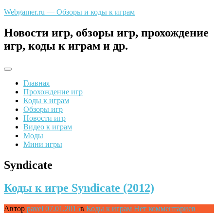
Перейти
Webgamer.ru — Обзоры и коды к играм
к
содержимому
Новости игр, обзоры игр, прохождение
игр, коды к играм и др.
Главная
Прохождение игр
Коды к играм
Обзоры игр
Новости игр
Видео к играм
Моды
Мини игры
Syndicate
Коды к игре Syndicate (2012)
Автор
pavel
07.01.2015
в
Коды к играм
Нет комментариев