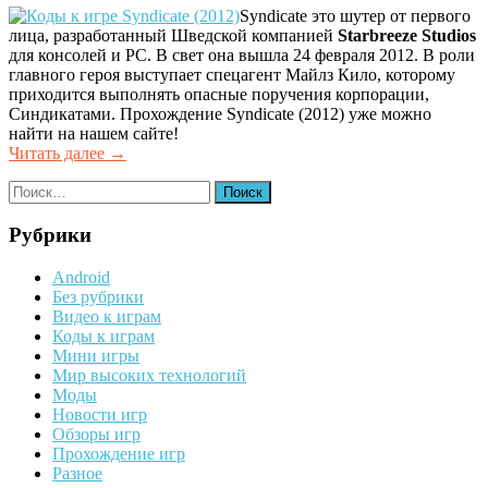
Syndicate это шутер от первого
лица, разработанный Шведской компанией
Starbreeze Studios
для консолей и PC. В свет она вышла 24 февраля 2012. В роли
главного героя выступает спецагент Майлз Кило, которому
приходится выполнять опасные поручения корпорации,
Синдикатами. Прохождение Syndicate (2012) уже можно
найти на нашем сайте!
Читать далее
«Коды
→
к
Найти:
игре
Syndicate
(2012)»
Рубрики
Android
Без рубрики
Видео к играм
Коды к играм
Мини игры
Мир высоких технологий
Моды
Новости игр
Обзоры игр
Прохождение игр
Разное