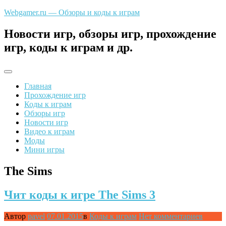
Перейти
Webgamer.ru — Обзоры и коды к играм
к
содержимому
Новости игр, обзоры игр, прохождение
игр, коды к играм и др.
Главная
Прохождение игр
Коды к играм
Обзоры игр
Новости игр
Видео к играм
Моды
Мини игры
The Sims
Чит коды к игре The Sims 3
Автор
pavel
07.01.2015
в
Коды к играм
Нет комментариев