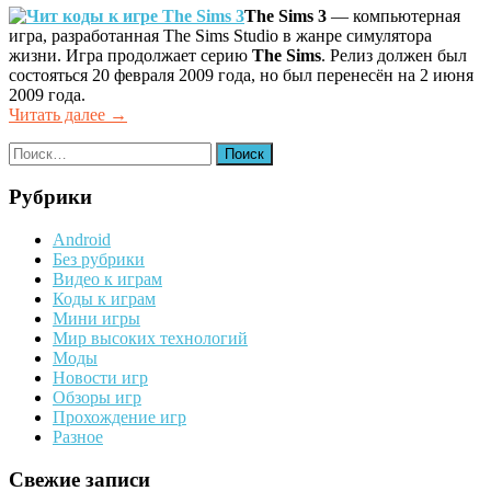
The Sims 3
— компьютерная
игра, разработанная The Sims Studio в жанре симулятора
жизни. Игра продолжает серию
The Sims
. Релиз должен был
состояться 20 февраля 2009 года, но был перенесён на 2 июня
2009 года.
Читать далее
«Чит
→
коды
Найти:
к
игре
The
Рубрики
Sims
3»
Android
Без рубрики
Видео к играм
Коды к играм
Мини игры
Мир высоких технологий
Моды
Новости игр
Обзоры игр
Прохождение игр
Разное
Свежие записи