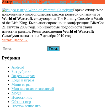
Автор
pavel
05.01.2015
в
Видео к играм
1 комментарий
Горячо ожидаемое
дополнение к многопользовательской ролевой онлайн-игре
World of Warcraft
, следующее за The Burning Crusade и Wrath
of the Lich King. Было анонсировано на конференции BlizzCon
21 августа 2009 года, но некоторые подробности стали
известны раньше. Релиз дополнения
World of Warcraft:
Cataclysm
назначен на 7 декабря 2010 года.
Читать далее
«Видео
→
к
Найти:
игре
World
of
Рубрики
Warcraft:
Cataclysm»
Android
Без рубрики
Видео к играм
Коды к играм
Мини игры
Мир высоких технологий
Моды
Новости игр
Обзоры игр
Прохождение игр