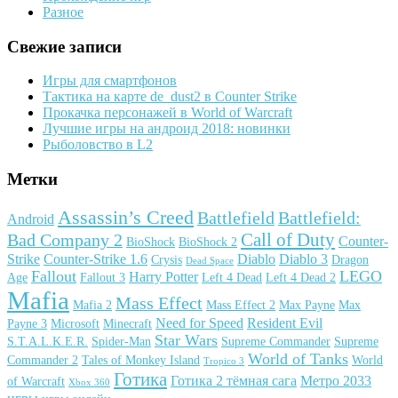
Разное
Свежие записи
Игры для смартфонов
Тактика на карте de_dust2 в Counter Strike
Прокачка персонажей в World of Warcraft
Лучшие игры на андроид 2018: новинки
Рыболовство в L2
Метки
Assassin’s Creed
Battlefield
Battlefield:
Android
Call of Duty
Bad Company 2
Counter-
BioShock
BioShock 2
Strike
Counter-Strike 1.6
Diablo
Diablo 3
Crysis
Dragon
Dead Space
Fallout
LEGO
Harry Potter
Age
Fallout 3
Left 4 Dead
Left 4 Dead 2
Mafia
Mass Effect
Mafia 2
Mass Effect 2
Max Payne
Max
Need for Speed
Resident Evil
Payne 3
Microsoft
Minecraft
Star Wars
S.T.A.L.K.E.R.
Spider-Man
Supreme Commander
Supreme
World of Tanks
Commander 2
Tales of Monkey Island
World
Tropico 3
Готика
Готика 2 тёмная сага
Метро 2033
of Warcraft
Xbox 360