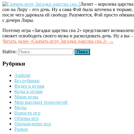
Лилит – королева царства
сон на Лиру – его дочь. Ну а сама Фэй была заточена в тюрьме
после чего даровала ей свободу. Разумеется, Фэй просто обяза
с дочери Лиры.
Поэтому игра «Загадки царства сна 2» представляет великолеп
сможет освободить своего мужа и расколдовать дочь. Ну а вы –
Читать далее
«Скачать игру Загадки царства сна 2»
→
Найти:
Рубрики
Android
Без рубрики
Видео к играм
Коды к играм
Мини игры
Мир высоких технологий
Моды
Новости игр
Обзоры игр
Прохождение игр
Разное