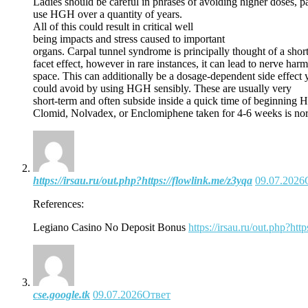
Ladies should be careful in phrases of avoiding higher doses, p
use HGH over a quantity of years.
All of this could result in critical well
being impacts and stress caused to important
organs. Carpal tunnel syndrome is principally thought of a shor
facet effect, however in rare instances, it can lead to nerve harm
space. This can additionally be a dosage-dependent side effect 
could avoid by using HGH sensibly. These are usually very
short-term and often subside inside a quick time of beginning
Clomid, Nolvadex, or Enclomiphene taken for 4-6 weeks is norm
https://irsau.ru/out.php?https://flowlink.me/z3yqa
09.07.2026
References:
Legiano Casino No Deposit Bonus
https://irsau.ru/out.php?htt
cse.google.tk
09.07.2026
Ответ