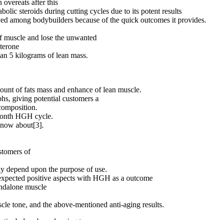
 overeats after this
olic steroids during cutting cycles due to its potent results
oved among bodybuilders because of the quick outcomes it provides.
 of muscle and lose the unwanted
sterone
than 5 kilograms of lean mass.
count of fats mass and enhance of lean muscle.
hs, giving potential customers a
 composition.
 month HGH cycle.
 know about[3].
stomers of
ly depend upon the purpose of use.
expected positive aspects with HGH as a outcome
tandalone muscle
cle tone, and the above-mentioned anti-aging results.