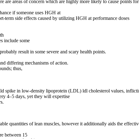
 are areas of concern which are highly more likely to cause points fo
 chance if someone uses HGH at
hort-term side effects caused by utilizing HGH at performance doses
uth
es include some
robably result in some severe and scary health points.
 and differing mechanisms of action.
unds; thus,
d spike in low-density lipoprotein (LDL) ldl cholesterol values, inflicti
ery 4–5 days, yet they will expertise
s.
ble quantities of lean muscles, however it additionally aids the effecti
ere between 15