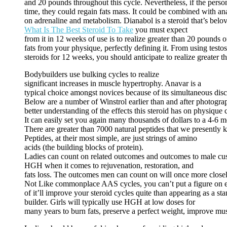
and 20 pounds throughout this cycle. Nevertheless, if the person
time, they could regain fats mass. It could be combined with anab
on adrenaline and metabolism. Dianabol is a steroid that’s bel
What Is The Best Steroid To Take
you must expect
from it in 12 weeks of use is to realize greater than 20 pounds
fats from your physique, perfectly defining it. From using testo
steroids for 12 weeks, you should anticipate to realize greater 
Bodybuilders use bulking cycles to realize
significant increases in muscle hypertrophy. Anavar is a
typical choice amongst novices because of its simultaneous dis
Below are a number of Winstrol earlier than and after photograp
better understanding of the effects this steroid has on physique
It can easily set you again many thousands of dollars to a 4-6
There are greater than 7000 natural peptides that we presently
Peptides, at their most simple, are just strings of amino
acids (the building blocks of protein).
Ladies can count on related outcomes and outcomes to male cu
HGH when it comes to rejuvenation, restoration, and
fats loss. The outcomes men can count on will once more close
Not Like commonplace AAS cycles, you can’t put a figure on 
of it’ll improve your steroid cycles quite than appearing as a s
builder. Girls will typically use HGH at low doses for
many years to burn fats, preserve a perfect weight, improve mus