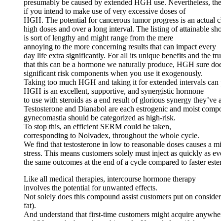
presumably be caused by extended HGH use. Nevertheless, there
if you intend to make use of very excessive doses of
HGH. The potential for cancerous tumor progress is an actual
high doses and over a long interval. The listing of attainable s
is sort of lengthy and might range from the mere
annoying to the more concerning results that can impact every
day life extra significantly. For all its unique benefits and the tr
that this can be a hormone we naturally produce, HGH sure do
significant risk components when you use it exogenously.
Taking too much HGH and taking it for extended intervals can p
HGH is an excellent, supportive, and synergistic hormone
to use with steroids as a end result of glorious synergy they’ve
Testosterone and Dianabol are each estrogenic and moist compo
gynecomastia should be categorized as high-risk.
To stop this, an efficient SERM could be taken,
corresponding to Nolvadex, throughout the whole cycle.
We find that testosterone in low to reasonable doses causes a mil
stress. This means customers solely must inject as quickly as ev
the same outcomes at the end of a cycle compared to faster ester
Like all medical therapies, intercourse hormone therapy
involves the potential for unwanted effects.
Not solely does this compound assist customers put on considera
fat).
And understand that first-time customers might acquire anywh