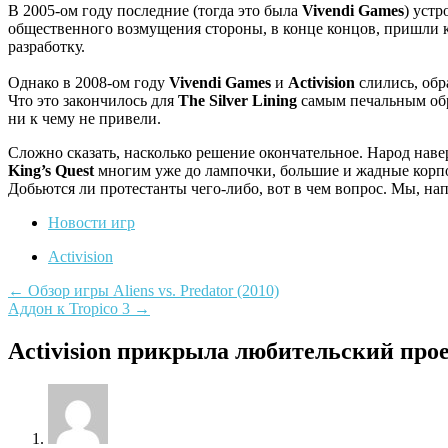
В 2005-ом году последние (тогда это была
Vivendi Games
) уст
общественного возмущения стороны, в конце концов, пришли
разработку.
Однако в 2008-ом году
Vivendi Games
и
Activision
слились, обр
Что это закончилось для
The Silver Lining
самым печальным обр
ни к чему не привели.
Сложно сказать, насколько решение окончательное. Народ навер
King’s Quest
многим уже до лампочки, большие и жадные корп
Добьются ли протестанты чего-либо, вот в чем вопрос. Мы, нап
Новости игр
Activision
←
Обзор игры Aliens vs. Predator (2010)
Аддон к Tropico 3
→
Навигация
по
Activision прикрыла любительский про
записям