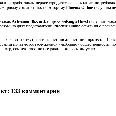
роили разработчикам первое юридическое испытание, потребовав 
 к мирному соглашению, по которому
Phoenix Online
получила не
азовав
Activision Blizzard
, и права на
King’s Quest
получили новог
азом: на днях представители
Phoenix Online
объявили о прекра
няка опять возмутится и начнет писать петиции протеста. И опят
орации пользуются заслуженной «любовью» общественности, п
ример, сомневаемся, но все равно пожелаем им успеха.
ект
: 133 комментария