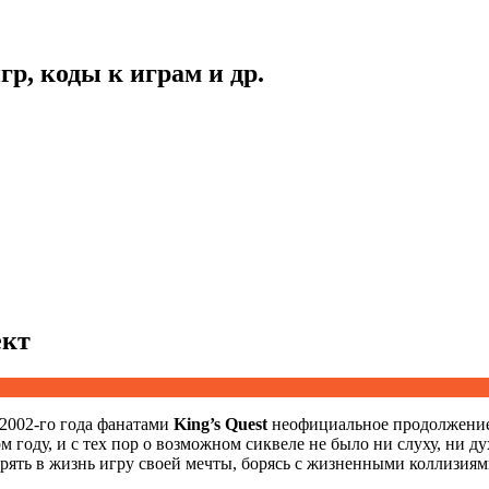
гр, коды к играм и др.
ект
 2002-го года фанатами
King’s Quest
неофициальное продолжени
ом году, и с тех пор о возможном сиквеле не было ни слуху, ни д
рять в жизнь игру своей мечты, борясь с жизненными коллизиям