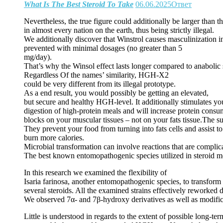
What Is The Best Steroid To Take
06.06.2025
Ответ
Nevertheless, the true figure could additionally be larger than t
in almost every nation on the earth, thus being strictly illegal.
We additionally discover that Winstrol causes masculinization 
prevented with minimal dosages (no greater than 5
mg/day).
That’s why the Winsol effect lasts longer compared to anabolic 
Regardless Of the names’ similarity, HGH-X2
could be very different from its illegal prototype.
As a end result, you would possibly be getting an elevated,
but secure and healthy HGH-level. It additionally stimulates you
digestion of high-protein meals and will increase protein cons
blocks on your muscular tissues – not on your fats tissue.The s
They prevent your food from turning into fats cells and assist to
burn more calories.
Microbial transformation can involve reactions that are complica
The best known entomopathogenic species utilized in steroid mo
In this research we examined the flexibility of
Isaria farinosa, another entomopathogenic species, to transform
several steroids. All the examined strains effectively rework
We observed 7α- and 7β-hydroxy derivatives as well as modifi
Little is understood in regards to the extent of possible long-te