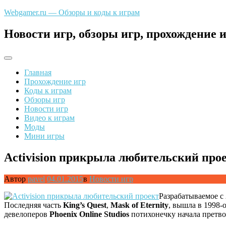
Перейти
Webgamer.ru — Обзоры и коды к играм
к
содержимому
Новости игр, обзоры игр, прохождение и
Главная
Прохождение игр
Коды к играм
Обзоры игр
Новости игр
Видео к играм
Моды
Мини игры
Activision прикрыла любительский про
Автор
pavel
04.01.2015
в
Новости игр
Разрабатываемое с
Последняя часть
King’s Quest
,
Mask of Eternity
, вышла в 1998-
девелоперов
Phoenix Online Studios
потихонечку начала претво