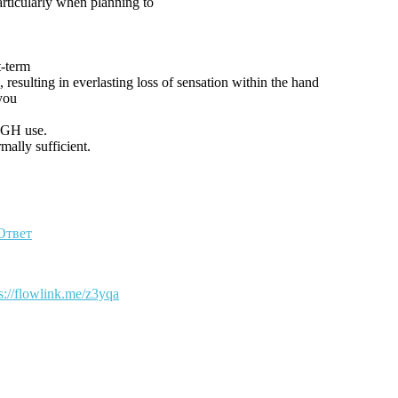
articularly when planning to
t-term
, resulting in everlasting loss of sensation within the hand
you
 HGH use.
ally sufficient.
Ответ
ps://flowlink.me/z3yqa