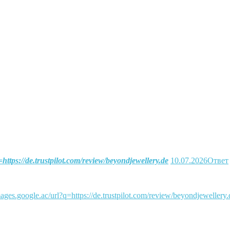
=https://de.trustpilot.com/review/beyondjewellery.de
10.07.2026
Ответ
images.google.ac/url?q=https://de.trustpilot.com/review/beyondjewellery.