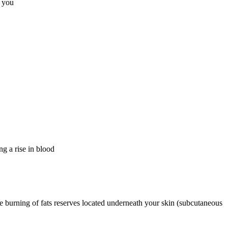
r you
ng a rise in blood
ve burning of fats reserves located underneath your skin (subcutaneous