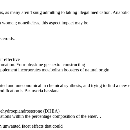
his, as many aren’t snug admitting to taking illegal medication. Anabolic
in women; nonetheless, this aspect impact may be
steroids.
r effective
ummation. Your physique gets extra constructing
upplement incorporates metabolism boosters of natural origin.
ted and uneconomical in chemical synthesis, and trying to find a new eff
dification is Beauveria bassiana.
ed dehydroepiandrosterone (DHEA).
cations within the percentage composition of the emer…
rm unwanted facet effects that could