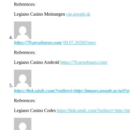
References:
Legiano Casino Meinungen
cse.google.tk
https://79.pexeburay.com/
09.07.2026
Ответ
References:
Legiano Casino Android
https://79.pexeburay.com/
https://link.uisdc.com/?redirect=http://images.google.ac/url?q
References:
Legiano Casino Codes
https://link.uisdc.com/?redirect=http://