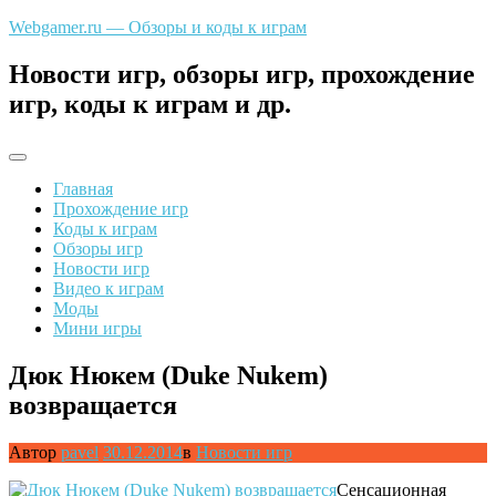
Перейти
Webgamer.ru — Обзоры и коды к играм
к
содержимому
Новости игр, обзоры игр, прохождение
игр, коды к играм и др.
Главная
Прохождение игр
Коды к играм
Обзоры игр
Новости игр
Видео к играм
Моды
Мини игры
Дюк Нюкем (Duke Nukem)
возвращается
Автор
pavel
30.12.2014
в
Новости игр
Сенсационная