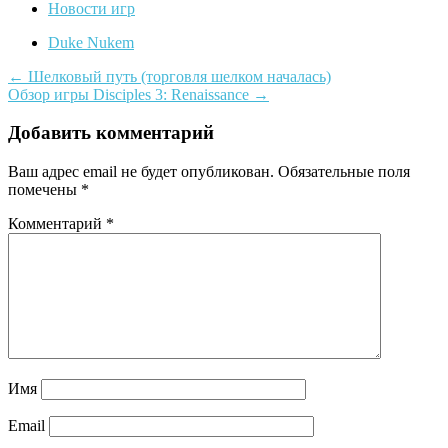
Новости игр
Duke Nukem
←
Шелковый путь (торговля шелком началась)
Обзор игры Disciples 3: Renaissance
→
Навигация
по
Добавить комментарий
записям
Ваш адрес email не будет опубликован.
Обязательные поля
помечены
*
Комментарий
*
Имя
Email