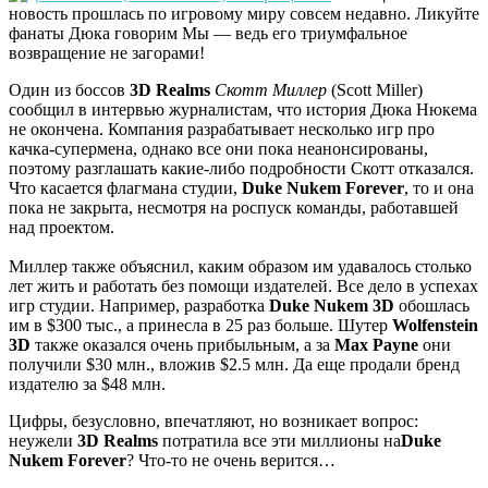
новость прошлась по игровому миру совсем недавно. Ликуйте
фанаты Дюка говорим Мы — ведь его триумфальное
возвращение не загорами!
Один из боссов
3D Realms
Скотт Миллер
(Scott Miller)
сообщил в интервью журналистам, что история Дюка Нюкема
не окончена. Компания разрабатывает несколько игр про
качка-супермена, однако все они пока неанонсированы,
поэтому разглашать какие-либо подробности Скотт отказался.
Что касается флагмана студии,
Duke Nukem Forever
, то и она
пока не закрыта, несмотря на роспуск команды, работавшей
над проектом.
Миллер также объяснил, каким образом им удавалось столько
лет жить и работать без помощи издателей. Все дело в успехах
игр студии. Например, разработка
Duke Nukem 3D
обошлась
им в $300 тыс., а принесла в 25 раз больше. Шутер
Wolfenstein
3D
также оказался очень прибыльным, а за
Max Payne
они
получили $30 млн., вложив $2.5 млн. Да еще продали бренд
издателю за $48 млн.
Цифры, безусловно, впечатляют, но возникает вопрос:
неужели
3D Realms
потратила все эти миллионы на
Duke
Nukem Forever
? Что-то не очень верится…