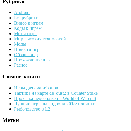
Рубрики
Android
Без рубрики
Видео к играм
Коды к играм
Мини игры
Мир высоких технологий
Моды
Новости игр
Обзоры игр
Прохождение игр
Разное
Свежие записи
Игры для смартфонов
Тактика на карте de_dust2 в Counter Strike
Прокачка персонажей в World of Warcraft
Лучшие игры на андроид 2018: новинки
Рыболовство в L2
Метки