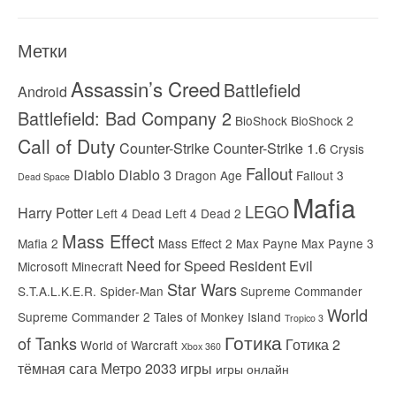
Метки
Assassin’s Creed
Battlefield
Android
Battlefield: Bad Company 2
BioShock
BioShock 2
Call of Duty
Counter-Strike
Counter-Strike 1.6
Crysis
Fallout
Diablo
Diablo 3
Dragon Age
Fallout 3
Dead Space
Mafia
LEGO
Harry Potter
Left 4 Dead
Left 4 Dead 2
Mass Effect
Mafia 2
Mass Effect 2
Max Payne
Max Payne 3
Need for Speed
Resident Evil
Microsoft
Minecraft
Star Wars
S.T.A.L.K.E.R.
Spider-Man
Supreme Commander
World
Supreme Commander 2
Tales of Monkey Island
Tropico 3
Готика
of Tanks
Готика 2
World of Warcraft
Xbox 360
тёмная сага
Метро 2033
игры
игры онлайн