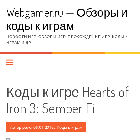
Перейти
Webgamer.ru — Обзоры и
к
содержимому
коды к играм
НОВОСТИ ИГР, ОБЗОРЫ ИГР, ПРОХОЖДЕНИЕ ИГР, КОДЫ К
ИГРАМ И ДР.
Коды к игре Hearts of
Iron 3: Semper Fi
Автор
pavel
06.01.2015
в
Коды к играм