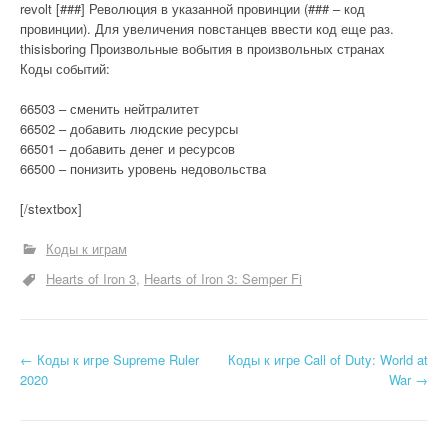
revolt [###] Революция в указанной провинции (### – код
провинции). Для увеличения повстанцев ввести код еще раз.
thisisboring Произвольные вобытия в произвольных странах
Коды событий:
66503 – сменить нейтралитет
66502 – добавить людские ресурсы
66501 – добавить денег и ресурсов
66500 – понизить уровень недовольства
[/stextbox]
Коды к играм
Hearts of Iron 3
Hearts of Iron 3: Semper Fi
Н
←
Коды к игре Supreme Ruler
Коды к игре Call of Duty: World at
2020
War
→
а
в