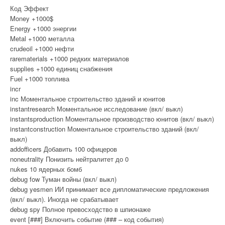
Код Эффект
Money +1000$
Energy +1000 энергии
Metal +1000 металла
crudeoil +1000 нефти
rarematerials +1000 редких материалов
supplies +1000 единиц снабжения
Fuel +1000 топлива
incr
inc Моментальное строительство зданий и юнитов
instantresearch Моментальное исследование (вкл/ выкл)
instantsproduction Моментальное производство юнитов (вкл/ выкл)
instantconstruction Моментальное строительство зданий (вкл/
выкл)
addofficers Добавить 100 офицеров
noneutrality Понизить нейтралитет до 0
nukes 10 ядерных бомб
debug fow Туман войны (вкл/ выкл)
debug yesmen ИИ принимает все дипломатические предложения
(вкл/ выкл). Иногда не срабатывает
debug spy Полное превосходство в шпионаже
event [###] Включить событие (### – код события)