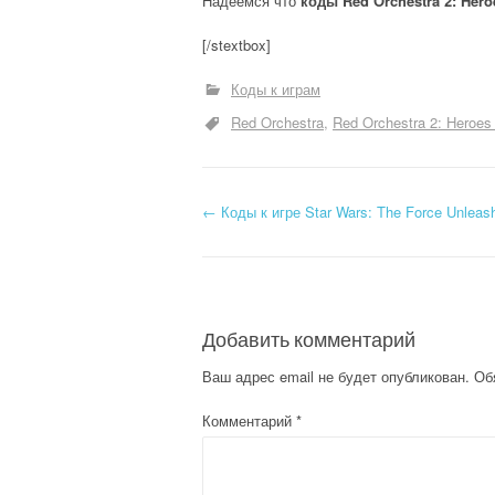
Надеемся что
коды Red Orchestra 2: Heroe
[/stextbox]
Коды к играм
Red Orchestra
Red Orchestra 2: Heroes 
Н
←
Коды к игре Star Wars: The Force Unleas
а
в
Добавить комментарий
и
Ваш адрес email не будет опубликован.
Об
г
Комментарий
*
а