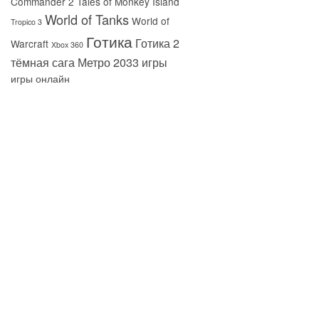
Commander 2
Tales of Monkey Island
World of Tanks
World of
Tropico 3
Готика
Готика 2
Warcraft
Xbox 360
тёмная сага
Метро 2033
игры
игры онлайн