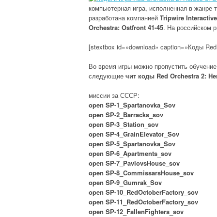
компьютерная игра, исполненная в жанре т
разработана компанией
Tripwire Interactive
Orchestra: Ostfront 41-45
. На российском 
[stextbox id=»download» caption=»Коды Red O
Во время игры можно пропустить обучение 
следующие
чит коды Red Orchestra 2: Her
миссии за СССР:
open SP-1_Spartanovka_Sov
open SP-2_Barracks_sov
open SP-3_Station_sov
open SP-4_GrainElevator_Sov
open SP-5_Spartanovka_Sov
open SP-6_Apartments_sov
open SP-7_PavlovsHouse_sov
open SP-8_CommissarsHouse_sov
open SP-9_Gumrak_Sov
open SP-10_RedOctoberFactory_sov
open SP-11_RedOctoberFactory_sov
open SP-12_FallenFighters_sov