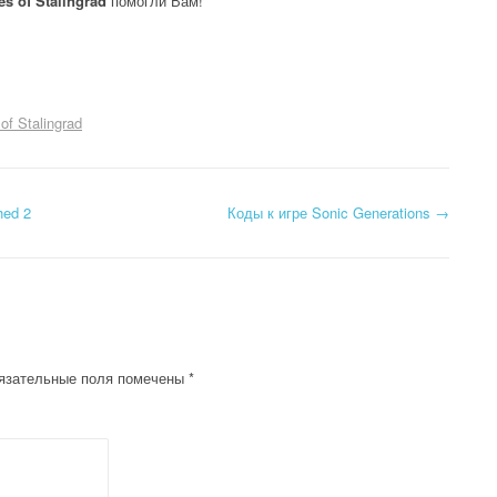
s of Stalingrad
помогли Вам!
of Stalingrad
hed 2
Коды к игре Sonic Generations
→
язательные поля помечены
*