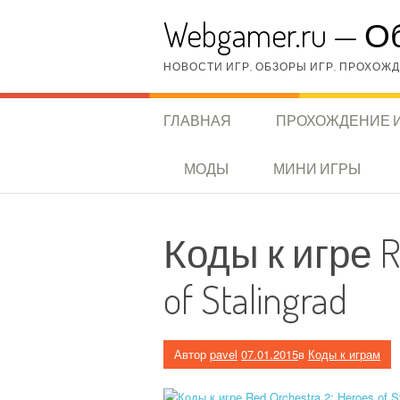
Перейти
Webgamer.ru — О
к
содержимому
НОВОСТИ ИГР, ОБЗОРЫ ИГР, ПРОХОЖДЕ
ГЛАВНАЯ
ПРОХОЖДЕНИЕ 
МОДЫ
МИНИ ИГРЫ
Коды к игре Re
of Stalingrad
Автор
pavel
07.01.2015
в
Коды к играм