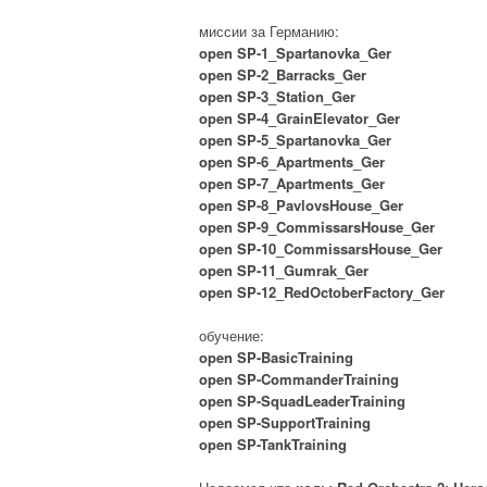
миссии за Германию:
open SP-1_Spartanovka_Ger
open SP-2_Barracks_Ger
open SP-3_Station_Ger
open SP-4_GrainElevator_Ger
open SP-5_Spartanovka_Ger
open SP-6_Apartments_Ger
open SP-7_Apartments_Ger
open SP-8_PavlovsHouse_Ger
open SP-9_CommissarsHouse_Ger
open SP-10_CommissarsHouse_Ger
open SP-11_Gumrak_Ger
open SP-12_RedOctoberFactory_Ger
обучение:
open SP-BasicTraining
open SP-CommanderTraining
open SP-SquadLeaderTraining
open SP-SupportTraining
open SP-TankTraining