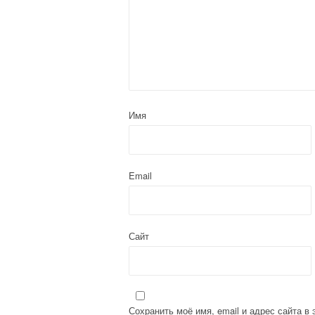
ц
и
я
п
о
Имя
з
а
Email
п
и
Сайт
с
я
Сохранить моё имя, email и адрес сайта 