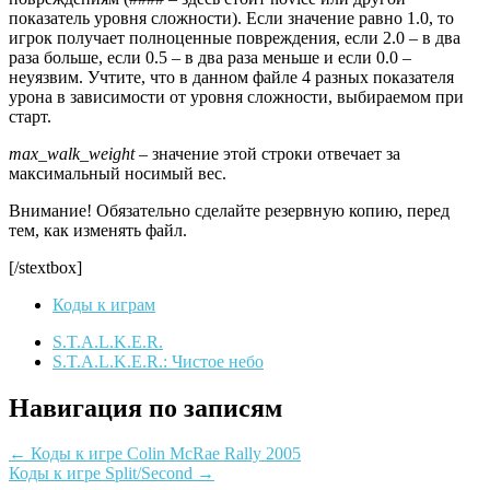
показатель уровня сложности). Если значение равно 1.0, то
игрок получает полноценные повреждения, если 2.0 – в два
раза больше, если 0.5 – в два раза меньше и если 0.0 –
неуязвим. Учтите, что в данном файле 4 разных показателя
урона в зависимости от уровня сложности, выбираемом при
старт.
max_walk_weight –
значение этой строки отвечает за
максимальный носимый вес.
Внимание! Обязательно сделайте резервную копию, перед
тем, как изменять файл.
[/stextbox]
Коды к играм
S.T.A.L.K.E.R.
S.T.A.L.K.E.R.: Чистое небо
Навигация по записям
←
Коды к игре Colin McRae Rally 2005
Коды к игре Split/Second
→