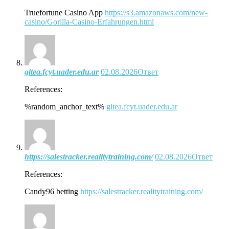
Truefortune Casino App
https://s3.amazonaws.com/new-
casino/Gorilla-Casino-Erfahrungen.html
gitea.fcyt.uader.edu.ar
02.08.2026
Ответ
References:
%random_anchor_text%
gitea.fcyt.uader.edu.ar
https://salestracker.realitytraining.com/
02.08.2026
Ответ
References:
Candy96 betting
https://salestracker.realitytraining.com/