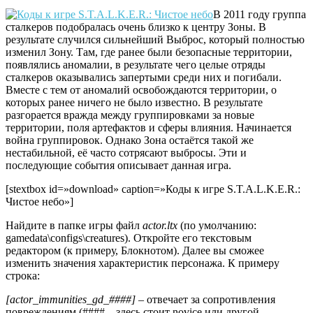
В 2011 году группа
сталкеров подобралась очень близко к центру Зоны. В
результате случился сильнейший Выброс, который полностью
изменил Зону. Там, где ранее были безопасные территории,
появлялись аномалии, в результате чего целые отряды
сталкеров оказывались запертыми среди них и погибали.
Вместе с тем от аномалий освобождаются территории, о
которых ранее ничего не было известно. В результате
разгорается вражда между группировками за новые
территории, поля артефактов и сферы влияния. Начинается
война группировок. Однако Зона остаётся такой же
нестабильной, её часто сотрясают выбросы. Эти и
последующие события описывает данная игра.
[stextbox id=»download» caption=»Коды к игре S.T.A.L.K.E.R.:
Чистое небо»]
Найдите в папке игры файл
actor.ltx
(по умолчанию:
gamedata\configs\creatures). Откройте его текстовым
редактором (к примеру, Блокнотом). Далее вы сможее
изменить значения характеристик персонажа. К примеру
строка:
[actor_immunities_gd_####] –
отвечает за сопротивления
повреждениям (#### – здесь стоит novice или другой