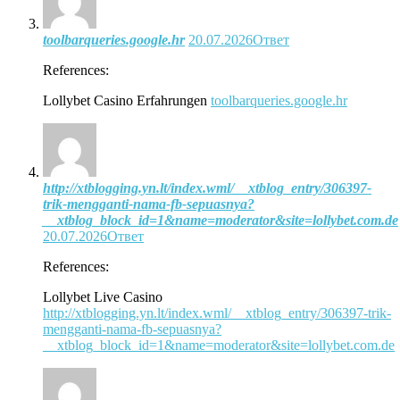
toolbarqueries.google.hr
20.07.2026
Ответ
References:
Lollybet Casino Erfahrungen
toolbarqueries.google.hr
http://xtblogging.yn.lt/index.wml/__xtblog_entry/306397-
trik-mengganti-nama-fb-sepuasnya?
__xtblog_block_id=1&name=moderator&site=lollybet.com.de
20.07.2026
Ответ
References:
Lollybet Live Casino
http://xtblogging.yn.lt/index.wml/__xtblog_entry/306397-trik-
mengganti-nama-fb-sepuasnya?
__xtblog_block_id=1&name=moderator&site=lollybet.com.de