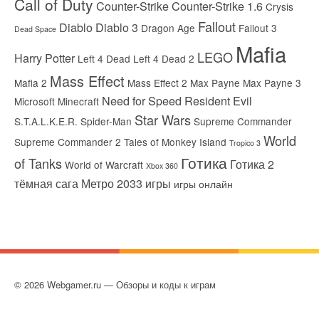
Call of Duty
Counter-Strike
Counter-Strike 1.6
Crysis
Fallout
Diablo
Diablo 3
Dragon Age
Fallout 3
Dead Space
Mafia
LEGO
Harry Potter
Left 4 Dead
Left 4 Dead 2
Mass Effect
Mafia 2
Mass Effect 2
Max Payne
Max Payne 3
Need for Speed
Resident Evil
Microsoft
Minecraft
Star Wars
S.T.A.L.K.E.R.
Spider-Man
Supreme Commander
World
Supreme Commander 2
Tales of Monkey Island
Tropico 3
Готика
of Tanks
Готика 2
World of Warcraft
Xbox 360
тёмная сага
Метро 2033
игры
игры онлайн
© 2026 Webgamer.ru — Обзоры и коды к играм