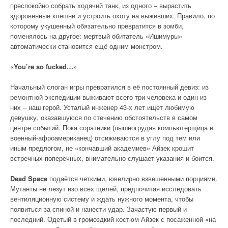
преспокойно собрать ходячий танк, из одного – вырастить
здоровенные клешни и устроить охоту на выживших. Правило, по
которому укушенный обязательно превратится в зомби,
поменялось на другое: мертвый обитатель «Ишимуры»
автоматически становится ещё одним монстром.
«You’re so fucked…»
Начальный слоган игры превратился в её постоянный девиз: из
ремонтной экспедиции выживают всего три человека и один из
них – наш герой. Усталый инженер 43-х лет ищет любимую
девушку, оказавшуюся по стечению обстоятельств в самом
центре событий. Пока соратники (пышногрудая компьютерщица и
военный-афроамериканец) отсиживаются в углу под тем или
иным предлогом, не «кончавший академиев» Айзек крошит
встречных-поперечных, внимательно слушает указания и боится.
Dead Space
подаётся четкими, ювелирно взвешенными порциями.
Мутанты не лезут изо всех щелей, предпочитая исследовать
вентиляционную систему и ждать нужного момента, чтобы
появиться за спиной и нанести удар. Зачастую первый и
последний. Одетый в громоздкий костюм Айзек с посаженной «на