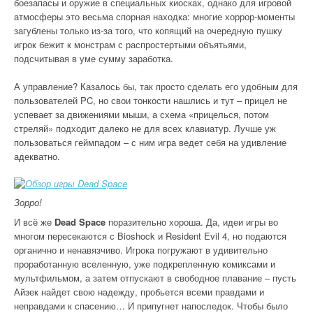
боезапасы и оружие в специальных киосках, однако для игровой
атмосферы это весьма спорная находка: многие хоррор-моменты
загублены только из-за того, что копящий на очередную пушку
игрок бежит к монстрам с распростертыми объятьями,
подсчитывая в уме сумму заработка.
А управление? Казалось бы, так просто сделать его удобным для
пользователей PC, но свои тонкости нашлись и тут – прицел не
успевает за движениями мыши, а схема «прицелься, потом
стреляй» подходит далеко не для всех клавиатур. Лучше уж
пользоваться геймпадом – с ним игра ведет себя на удивление
адекватно.
Зорро!
И всё же
Dead Space
поразительно хороша. Да, идеи игры во
многом пересекаются с Bioshock и Resident Evil 4, но подаются
органично и ненавязчиво. Игрока погружают в удивительно
проработанную вселенную, уже подкрепленную комиксами и
мультфильмом, а затем отпускают в свободное плавание – пусть
Айзек найдет свою надежду, пробьется всеми правдами и
неправдами к спасению… И припугнет напоследок. Чтобы было