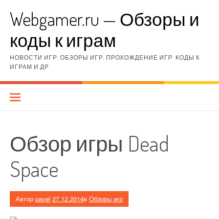
Перейти
Webgamer.ru — Обзоры и
к
содержимому
коды к играм
НОВОСТИ ИГР, ОБЗОРЫ ИГР, ПРОХОЖДЕНИЕ ИГР, КОДЫ К
ИГРАМ И ДР.
Обзор игры Dead
Space
Автор
pavel
27.12.2014
в
Обзоры игр