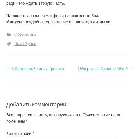
ради чего ждать вторую часть.
Плюсы:
отличная атмосфера; напряженные бои.
Минусы:
неудобное управление с клавиатуры и мыши.
Обзоры игр
Dead Space
Н
←
Обзор онлайн игры Травиан
Обзор игры Gears of War 2
→
а
в
и
Добавить комментарий
г
Ваш адрес email не будет опубликован.
Обязательные поля
помечены
*
а
Комментарий
*
ц