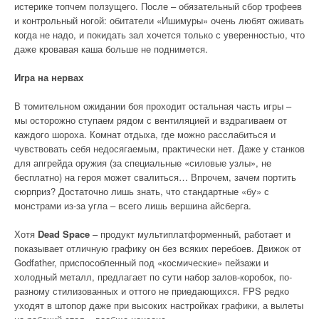
истерике топчем ползущего. После – обязательный сбор трофеев
и контрольный ногой: обитатели «Ишимуры» очень любят оживать
когда не надо, и покидать зал хочется только с уверенностью, что
даже кровавая каша больше не поднимется.
Игра на нервах
В томительном ожидании боя проходит остальная часть игры –
мы осторожно ступаем рядом с вентиляцией и вздрагиваем от
каждого шороха. Комнат отдыха, где можно расслабиться и
чувствовать себя недосягаемым, практически нет. Даже у станков
для апгрейда оружия (за специальные «силовые узлы», не
бесплатно) на героя может свалиться… Впрочем, зачем портить
сюрприз? Достаточно лишь знать, что стандартные «бу» с
монстрами из-за угла – всего лишь вершина айсберга.
Хотя
Dead Space
– продукт мультиплатформенный, работает и
показывает отличную графику он без всяких перебоев. Движок от
Godfather, приспособленный под «космические» пейзажи и
холодный металл, предлагает по сути набор залов-коробок, по-
разному стилизованных и оттого не приедающихся. FPS редко
уходят в штопор даже при высоких настройках графики, а вылеты