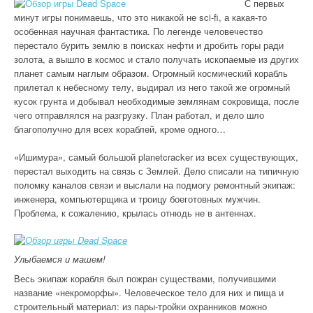
С первых
минут игры понимаешь, что это никакой не sci-fi, а какая-то
особенная научная фантастика. По легенде человечество
перестало бурить землю в поисках нефти и дробить горы ради
золота, а вышло в космос и стало получать ископаемые из других
планет самым наглым образом. Огромный космический корабль
прилетал к небесному телу, выдирал из него такой же огромный
кусок грунта и добывал необходимые землянам сокровища, после
чего отправлялся на разгрузку. План работал, и дело шло
благополучно для всех кораблей, кроме одного…
«Ишимура», самый большой planetcracker из всех существующих,
перестал выходить на связь с Землей. Дело списали на типичную
поломку каналов связи и выслали на подмогу ремонтный экипаж:
инженера, компьютерщика и троицу боеготовных мужчин.
Проблема, к сожалению, крылась отнюдь не в антеннах.
Улыбаемся и машем!
Весь экипаж корабля был пожран существами, получившими
название «некроморфы». Человеческое тело для них и пища и
строительный материал: из пары-тройки охранников можно