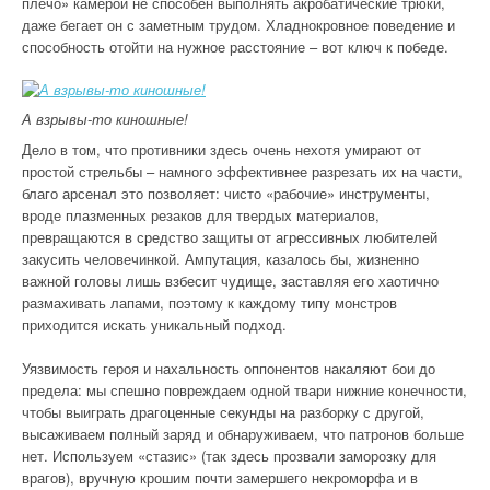
плечо» камерой не способен выполнять акробатические трюки,
даже бегает он с заметным трудом. Хладнокровное поведение и
способность отойти на нужное расстояние – вот ключ к победе.
А взрывы-то киношные!
Дело в том, что противники здесь очень нехотя умирают от
простой стрельбы – намного эффективнее разрезать их на части,
благо арсенал это позволяет: чисто «рабочие» инструменты,
вроде плазменных резаков для твердых материалов,
превращаются в средство защиты от агрессивных любителей
закусить человечинкой. Ампутация, казалось бы, жизненно
важной головы лишь взбесит чудище, заставляя его хаотично
размахивать лапами, поэтому к каждому типу монстров
приходится искать уникальный подход.
Уязвимость героя и нахальность оппонентов накаляют бои до
предела: мы спешно повреждаем одной твари нижние конечности,
чтобы выиграть драгоценные секунды на разборку с другой,
высаживаем полный заряд и обнаруживаем, что патронов больше
нет. Используем «стазис» (так здесь прозвали заморозку для
врагов), вручную крошим почти замершего некроморфа и в