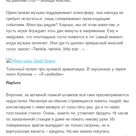
на рабочий стол – вообще нонсенс.
Оркестровая музыка поддерживает атмосферу: она никогда не
требует испугаться, лишь сопереживает происходящим
событиям. Монстры рядом? Хорошо, мы об этом известим, и
пусть игрок блуждает хоть две минуты в напряжении. Ему и
невдомек, что плотоядные гости появятся в тот самый момент,
когда музыка затихнет. Или где-то далеко прекрасный женский
голос запоет «Twinkle, twinkle, little star…».
Типичный полет при нулевой гравитации. В наушниках у героя
поет Кипелов — «Я свободен».
Rapture
Впрочем, за активной ломкой штампов всё-таки просматриваются
недостатки. Несмотря на обилие стремящихся помочь людей, мы
контактируем с ними вживую от силы пять раз, да и то через
толстенное стекло. Очень, знаете ли, утомляет бродить 18 часов
по захваченной станции и даже не пожать никому руки. Из
поверженных врагов выпадают не только патроны, но и
виртуальная валюта – кредиты. На них можно покупать