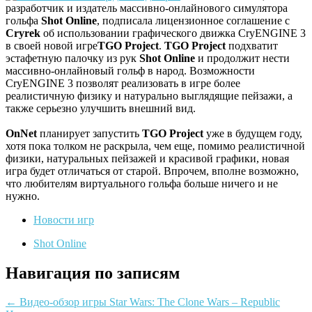
разработчик и издатель массивно-онлайнового симулятора
гольфа
Shot Online
, подписала лицензионное соглашение с
Cryrek
об использовании графического движка CryENGINE 3
в своей новой игре
TGO Project
.
TGO Project
подхватит
эстафетную палочку из рук
Shot Online
и продолжит нести
массивно-онлайновый гольф в народ. Возможности
CryENGINE 3 позволят реализовать в игре более
реалистичную физику и натурально выглядящие пейзажи, а
также серьезно улучшить внешний вид.
OnNet
планирует запустить
TGO Project
уже в будущем году,
хотя пока толком не раскрыла, чем еще, помимо реалистичной
физики, натуральных пейзажей и красивой графики, новая
игра будет отличаться от старой. Впрочем, вполне возможно,
что любителям виртуального гольфа больше ничего и не
нужно.
Новости игр
Shot Online
Навигация по записям
←
Видео-обзор игры Star Wars: The Clone Wars – Republic