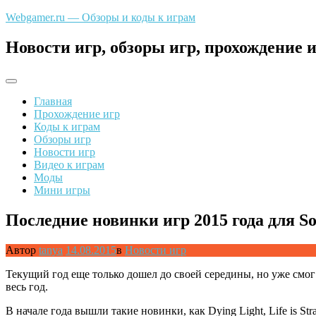
Перейти
Webgamer.ru — Обзоры и коды к играм
к
содержимому
Новости игр, обзоры игр, прохождение и
Главная
Прохождение игр
Коды к играм
Обзоры игр
Новости игр
Видео к играм
Моды
Мини игры
Последние новинки игр 2015 года для Son
Автор
tanya
14.08.2015
в
Новости игр
Текущий год еще только дошел до своей середины, но уже смог
весь год.
В начале года вышли такие новинки, как Dying Light, Life is S