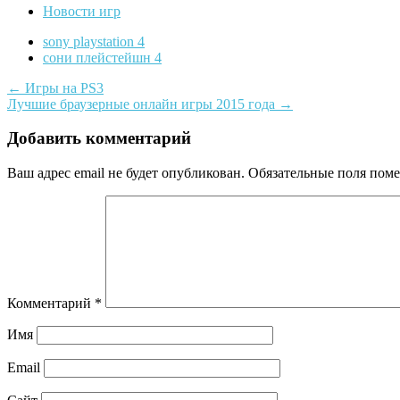
Новости игр
sony playstation 4
сони плейстейшн 4
Навигация
←
Игры на PS3
Лучшие браузерные онлайн игры 2015 года
→
по
записям
Добавить комментарий
Ваш адрес email не будет опубликован.
Обязательные поля пом
Комментарий
*
Имя
Email