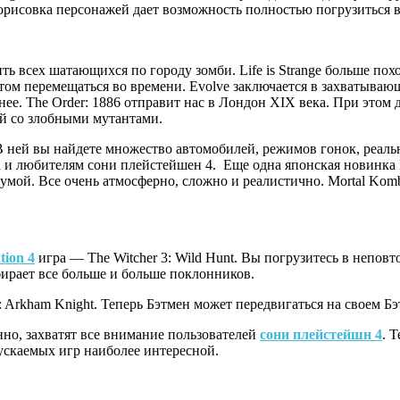
орисовка персонажей дает возможность полностью погрузиться в
бить всех шатающихся по городу зомби. Life is Strange больше п
этом перемещаться во времени. Evolve заключается в захватыва
нее. The Order: 1886 отправит нас в Лондон XIX века. При этом
ей со злобными мутантами.
В ней вы найдете множество автомобилей, режимов гонок, реаль
пна и любителям сони плейстейшен 4. Еще одна японская новинка
чумой. Все очень атмосферно, сложно и реалистично. Mortal Kom
tion 4
игра — The Witcher 3: Wild Hunt. Вы погрузитесь в непо
ирает все больше и больше поклонников.
: Arkham Knight. Теперь Бэтмен может передвигаться на своем Б
но, захватят все внимание пользователей
сони плейстейшн 4
. 
ускаемых игр наиболее интересной.