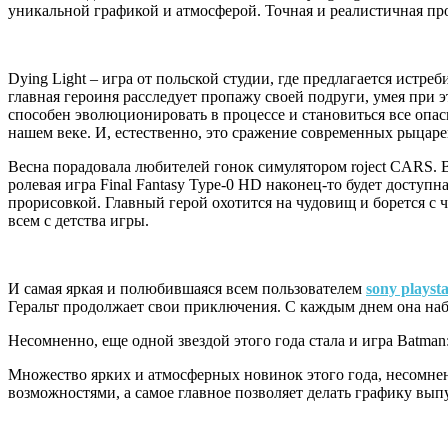
уникальной графикой и атмосферой. Точная и реалистичная пр
Dying Light – игра от польской студии, где предлагается истре
главная героиня расследует пропажу своей подруги, умея при 
способен эволюционировать в процессе и становиться все опас
нашем веке. И, естественно, это сражение современных рыцар
Весна порадовала любителей гонок симулятором roject CARS. 
ролевая игра Final Fantasy Type-0 HD наконец-то будет досту
прорисовкой. Главный герой охотится на чудовищ и борется с 
всем с детства игры.
И самая яркая и полюбившаяся всем пользователем
sony playsta
Геральт продолжает свои приключения. С каждым днем она наб
Несомненно, еще одной звездой этого года стала и игра Batman
Множество ярких и атмосферных новинок этого года, несомнен
возможностями, а самое главное позволяет делать графику вып