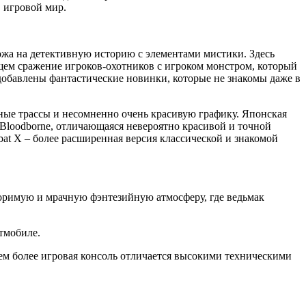
 игровой мир.
охожа на детективную историю с элементами мистики. Здесь
ющем сражение игроков-охотников с игроком монстром, который
 добавлены фантастические новинки, которые не знакомы даже в
ные трассы и несомненно очень красивую графику. Японская
 Bloodborne, отличающаяся невероятно красивой и точной
bat X – более расширенная версия классической и знакомой
вторимую и мрачную фэнтезийную атмосферу, где ведьмак
этмобиле.
Тем более игровая консоль отличается высокими техническими