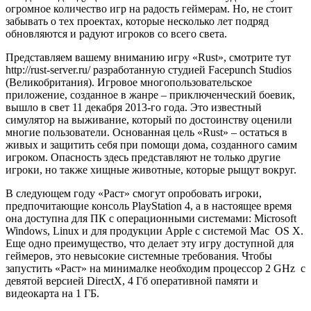
огромное количество игр на радость геймерам. Но, не стоит
забывать о тех проектах, которые несколько лет подряд
обновляются и радуют игроков со всего света.
Представляем вашему вниманию игру «Rust», смотрите тут
http://rust-server.ru/ разработанную студией Facepunch Studios
(Великобритания). Игровое многопользовательское
приложение, созданное в жанре – приключенческий боевик,
вышло в свет 11 декабря 2013-го года. Это известный
симулятор на выживание, который по достоинству оценили
многие пользователи. Основанная цель «Rust» – остаться в
живых и защитить себя при помощи дома, созданного самим
игроком. Опасность здесь представляют не только другие
игроки, но также хищные животные, которые рыщут вокруг.
В следующем году «Раст» смогут опробовать игроки,
предпочитающие консоль PlayStation 4, а в настоящее время
она доступна для ПК с операционными системами: Microsoft
Windows, Linux и для продукции Apple с системой Mac OS X.
Еще одно преимущество, что делает эту игру доступной для
геймеров, это невысокие системные требования. Чтобы
запустить «Раст» на минималке необходим процессор 2 GHz с
девятой версией DirectX, 4 Гб оперативной памяти и
видеокарта на 1 ГБ.