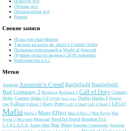
Новости игр
Обзоры игр
Прохождение игр
Разное
Свежие записи
Игры для смартфонов
Тактика на карте de_dust2 в Counter Strike
Прокачка персонажей в World of Warcraft
Лучшие игры на андроид 2018: новинки
Рыболовство в L2
Метки
Assassin’s Creed
Battlefield
Battlefield:
Android
Call of Duty
Bad Company 2
Counter-
BioShock
BioShock 2
Strike
Counter-Strike 1.6
Diablo
Diablo 3
Crysis
Dragon
Dead Space
Fallout
LEGO
Harry Potter
Age
Fallout 3
Left 4 Dead
Left 4 Dead 2
Mafia
Mass Effect
Mafia 2
Mass Effect 2
Max Payne
Max
Need for Speed
Resident Evil
Payne 3
Microsoft
Minecraft
Star Wars
S.T.A.L.K.E.R.
Spider-Man
Supreme Commander
Supreme
World of Tanks