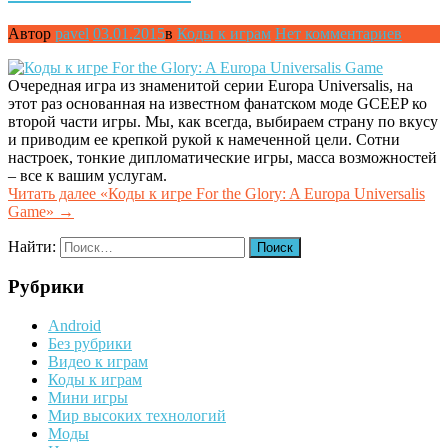
Автор
pavel
03.01.2015
в
Коды к играм
Нет комментариев
Очередная игра из знаменитой серии Europa Universalis, на
этот раз основанная на известном фанатском моде GCEEP ко
второй части игры. Мы, как всегда, выбираем страну по вкусу
и приводим ее крепкой рукой к намеченной цели. Сотни
настроек, тонкие дипломатические игры, масса возможностей
– все к вашим услугам.
Читать далее
«Коды к игре For the Glory: A Europa Universalis
Game»
→
Найти:
Рубрики
Android
Без рубрики
Видео к играм
Коды к играм
Мини игры
Мир высоких технологий
Моды