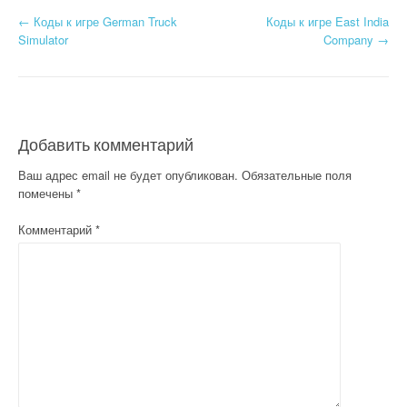
Н
←
Коды к игре German Truck
Коды к игре East India
Simulator
Company
→
а
в
и
Добавить комментарий
г
Ваш адрес email не будет опубликован.
Обязательные поля
а
помечены
*
ц
Комментарий
*
и
я
п
о
з