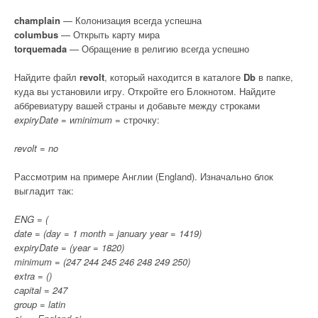
champlain
— Колонизация всегда успешна
columbus
— Открыть карту мира
torquemada
— Обращение в религию всегда успешно
Найдите файл
revolt
, который находится в каталоге
Db
в папке,
куда вы установили игру. Откройте его Блокнотом. Найдите
аббревиатуру вашей страны и добавьте между строками
expiryDate =
и
minimum =
строчку:
revolt = no
Рассмотрим на примере Англии (England). Изначально блок
выгладит так:
ENG = (
date = (day = 1 month = january year = 1419)
expiryDate = (year = 1820)
minimum = (247 244 245 246 248 249 250)
extra = ()
capital = 247
group = latin