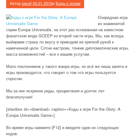
Автор
pavel
03.01.2015
в
Коды к играм
Очередная игра
из знаменитой
серии Europa Universalis, на этот раз основанная на известном
фанатском моде GCEEP ко второй части игры. Мы, как всегда,
выбираем страну по вкусу и приводим ее крепкой рукой к
намеченной цели. Сотни настроек, тонкие дипломатические игры,
масса возможностей – все к вашим услугам.
Мало поклонников у такого жанра игры, но всё же ниша занята и
игры производится, что говорит о том что игры пользуется
спросом.
Мы за них искренне рады, процветания и долгих лет
благополучия!
[stextbox id=»download» caption=»Коды к игре For the Glory: A
Europa Universalis Game»]
Во время игры нажмите [F12] и введите один из следующих
кодов: