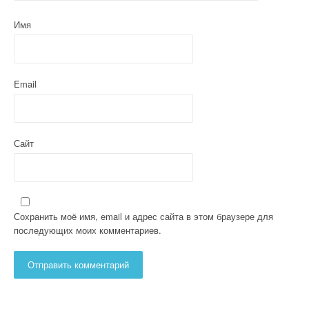
а
Имя
п
и
с
Email
я
м
Сайт
Сохранить моё имя, email и адрес сайта в этом браузере для
последующих моих комментариев.