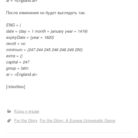
ai = «England.ai»
После изменения он будет выглядеть так:
ENG = (
date = (day = 1 month = january year = 1419)
expiryDate = (year = 1820)
revolt = no
minimum = (247 244 245 246 248 249 250)
extra = ()
capital = 247
group = latin
ai = «England.ai»
[/stextbox]
Коды к играм
For the Glory
For the Glory: A Europa Universalis Game