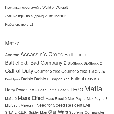
Прокачка персонажей в World of Warcraft
Лучшие игры на андроид 2018: новинки
Рыболовство в L2
Метки
Assassin’s Creed
Battlefield
Android
Battlefield: Bad Company 2
BioShock
BioShock 2
Call of Duty
Counter-Strike
Counter-Strike 1.6
Crysis
Fallout
Diablo
Diablo 3
Dragon Age
Fallout 3
Dead Space
Mafia
LEGO
Harry Potter
Left 4 Dead
Left 4 Dead 2
Mass Effect
Mafia 2
Mass Effect 2
Max Payne
Max Payne 3
Need for Speed
Resident Evil
Microsoft
Minecraft
Star Wars
S.T.A.L.K.E.R.
Spider-Man
Supreme Commander