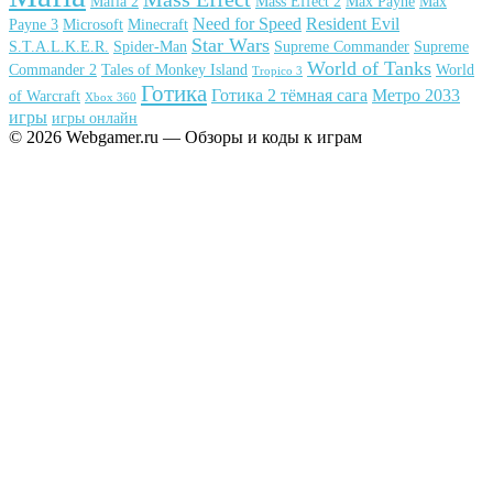
Mafia 2
Mass Effect 2
Max Payne
Max
Need for Speed
Resident Evil
Payne 3
Microsoft
Minecraft
Star Wars
S.T.A.L.K.E.R.
Spider-Man
Supreme Commander
Supreme
World of Tanks
Commander 2
Tales of Monkey Island
World
Tropico 3
Готика
Готика 2 тёмная сага
Метро 2033
of Warcraft
Xbox 360
игры
игры онлайн
© 2026 Webgamer.ru — Обзоры и коды к играм