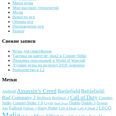
Мини игры
Мир высоких технологий
Моды
Новости игр
Обзоры игр
Прохождение игр
Разное
Свежие записи
Игры для смартфонов
Тактика на карте de_dust2 в Counter Strike
Прокачка персонажей в World of Warcraft
Лучшие игры на андроид 2018: новинки
Рыболовство в L2
Метки
Assassin’s Creed
Battlefield
Battlefield:
Android
Call of Duty
Bad Company 2
Counter-
BioShock
BioShock 2
Strike
Counter-Strike 1.6
Diablo
Diablo 3
Crysis
Dragon
Dead Space
Fallout
LEGO
Harry Potter
Age
Fallout 3
Left 4 Dead
Left 4 Dead 2
Mafia
Mass Effect