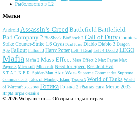
Рыболовство в L2
Метки
Assassin’s Creed
Battlefield
Battlefield:
Android
Call of Duty
Bad Company 2
Counter-
BioShock
BioShock 2
Strike
Counter-Strike 1.6
Diablo
Diablo 3
Crysis
Dragon
Dead Space
Fallout
LEGO
Harry Potter
Age
Fallout 3
Left 4 Dead
Left 4 Dead 2
Mafia
Mass Effect
Mafia 2
Mass Effect 2
Max Payne
Max
Need for Speed
Resident Evil
Payne 3
Microsoft
Minecraft
Star Wars
S.T.A.L.K.E.R.
Spider-Man
Supreme Commander
Supreme
World of Tanks
Commander 2
Tales of Monkey Island
World
Tropico 3
Готика
Готика 2 тёмная сага
Метро 2033
of Warcraft
Xbox 360
игры
игры онлайн
© 2026 Webgamer.ru — Обзоры и коды к играм