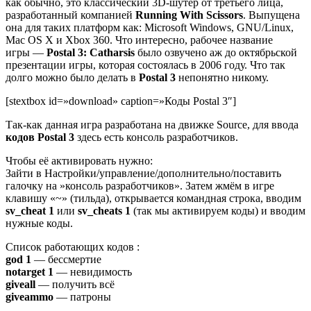
как обычно, это классический 3D-шутер от третьего лица,
разработанный компанией
Running With Scissors
. Выпущена
она для таких платформ как: Microsoft Windows, GNU/Linux,
Mac OS X и Xbox 360. Что интересно, рабочее название
игры —
Postal 3: Catharsis
было озвучено аж до октябрьской
презентации игры, которая состоялась в 2006 году. Что так
долго можно было делать в
Postal 3
непонятно никому.
[stextbox id=»download» caption=»Коды Postal 3″]
Так-как данная игра разработана на движке Source, для ввода
кодов Postal 3
здесь есть консоль разработчиков.
Чтобы её активировать нужно:
Зайти в Настройки/управление/дополнительно/поставить
галочку на »консоль разработчиков». Затем жмём в игре
клавишу «~» (тильда), открывается командная строка, вводим
sv_cheat 1
или
sv_cheats 1
(так мы активируем коды) и вводим
нужные коды.
Список работающих кодов :
god 1
— бессмертие
notarget 1
— невидимость
giveall
— получить всё
giveammo
— патроны