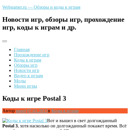
Перейти
Webgamer.ru — Обзоры и коды к играм
к
содержимому
Новости игр, обзоры игр, прохождение
игр, коды к играм и др.
Главная
Прохождение игр
Коды к играм
Обзоры игр
Новости игр
Видео к играм
Моды
Мини игры
Коды к игре Postal 3
Автор
pavel
07.01.2015
в
Коды к играм
Вот и вышел в свет долгожданный
Postal 3
, хотя насколько он долгожданный покажет время. Всё