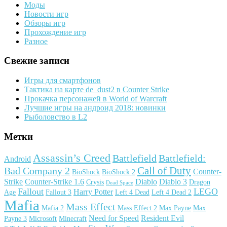
Моды
Новости игр
Обзоры игр
Прохождение игр
Разное
Свежие записи
Игры для смартфонов
Тактика на карте de_dust2 в Counter Strike
Прокачка персонажей в World of Warcraft
Лучшие игры на андроид 2018: новинки
Рыболовство в L2
Метки
Assassin’s Creed
Battlefield
Battlefield:
Android
Call of Duty
Bad Company 2
Counter-
BioShock
BioShock 2
Strike
Counter-Strike 1.6
Diablo
Diablo 3
Crysis
Dragon
Dead Space
Fallout
LEGO
Harry Potter
Age
Fallout 3
Left 4 Dead
Left 4 Dead 2
Mafia
Mass Effect
Mafia 2
Mass Effect 2
Max Payne
Max
Need for Speed
Resident Evil
Payne 3
Microsoft
Minecraft